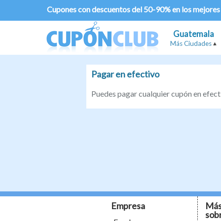
Cupones con descuentos del 50-90% en los mejores
Guatemala
Más Ciudades
Pagar en efectivo
Puedes pagar cualquier cupón en efec
Empresa
Más
sob