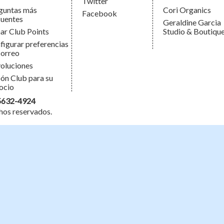
Twitter
guntas más
Cori Organics
Facebook
cuentes
Geraldine Garcia
ar Club Points
Studio & Boutiqu
figurar preferencias
correo
oluciones
ón Club para su
ocio
5632-4924
hos reservados.