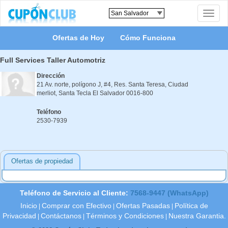
Toggle
naviga
Ofertas de Hoy
Cómo Funciona
Full Services Taller Automotriz
Dirección
21 Av. norte, polígono J, #4, Res. Santa Teresa,
Ciudad
merliot
,
Santa Tecla
El Salvador
0016-800
Teléfono
2530-7939
Ofertas de propiedad
Teléfono de Servicio al Cliente:
7568-9447 (WhatsApp)
Inicio
Comprar con Efectivo
Ofertas Pasadas
Política de
|
|
|
Privacidad
Contáctanos
Términos y Condiciones
Nuestra Garantia.
|
|
|