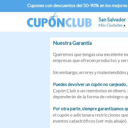
Cupones con descuentos del 50-90% en los mejores
San Salvador
Más Ciudades
Nuestra Garantía
Queremos que tengas una excelente exp
empresas que ofrecen productos y serv
Sin embargo, errores y malentendidos 
Puedes devolver un cupón no canjeado, po
Cupón Club o un reembolso en dinero. Si
dependerán de la forma de reintegro qu
Por otra parte, siempre garantizamos qu
el cupón o adicionara restricciones qu
eventos catastróficos (ver más abajo)