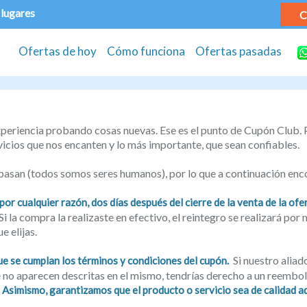
 lugares
C
Ofertas de hoy
Cómo funciona
Ofertas pasadas
eriencia probando cosas nuevas. Ese es el punto de Cupón Club. 
icios que nos encanten y lo más importante, que sean confiables.
pasan (todos somos seres humanos), por lo que a continuación enc
r cualquier razón, dos días después del cierre de la venta de la ofer
 la compra la realizaste en efectivo, el reintegro se realizará po
e elijas.
Si nuestro aliado
e se cumplan los términos y condiciones del cupón.
e no aparecen descritas en el mismo, tendrías derecho a un reemb
.
Asimismo, garantizamos que el producto o servicio sea de calidad a