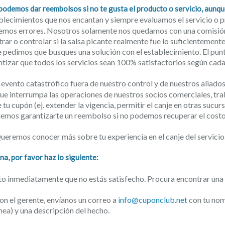
odemos dar reembolsos si no te gusta el producto o servicio, aunque
ecimientos que nos encantan y siempre evaluamos el servicio o 
etemos errores. Nosotros solamente nos quedamos con una comisión
o controlar si la salsa picante realmente fue lo suficientemente pi
te pedimos que busques una solución con el establecimiento. El pu
tizar que todos los servicios sean 100% satisfactorios según cada
 evento catastrófico fuera de nuestro control y de nuestros aliados
 que interrumpa las operaciones de nuestros socios comerciales, tr
e tu cupón (ej. extender la vigencia, permitir el canje en otras sucur
demos garantizarte un reembolso si no podemos recuperar el costo
 Queremos conocer más sobre tu experiencia en el canje del servicio
na, por favor haz lo siguiente:
nto inmediatamente que no estás satisfecho. Procura encontrar una
con el gerente, envíanos un correo a
info@cuponclub.net
con tu nom
nea) y una descripción del hecho.