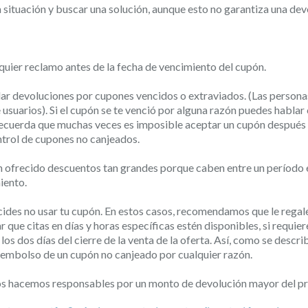
a situación y buscar una solución, aunque esto no garantiza una dev
uier reclamo antes de la fecha de vencimiento del cupón.
ar devoluciones por cupones vencidos o extraviados. (Las persona
usuarios). Si el cupón se te venció por alguna razón puedes hablar 
 Recuerda que muchas veces es imposible aceptar un cupón después 
ntrol de cupones no canjeados.
ofrecido descuentos tan grandes porque caben entre un período e
iento.
des no usar tu cupón. En estos casos, recomendamos que le regale
ue citas en días y horas específicas estén disponibles, si requiere
 dos días del cierre de la venta de la oferta. Así, como se describe
eembolso de un cupón no canjeado por cualquier razón.
os hacemos responsables por un monto de devolución mayor del pr