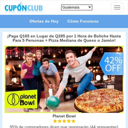
Toggle
naviga
Ofertas de Hoy
Cómo Funciona
¡Paga Q165 en Lugar de Q285 por 1 Hora de Boliche Hasta
Para 5 Personas + Pizza Mediana de Queso o Jamón!
Planet Bowl
95% de compradores dicen que regresarán (44 respuestas)