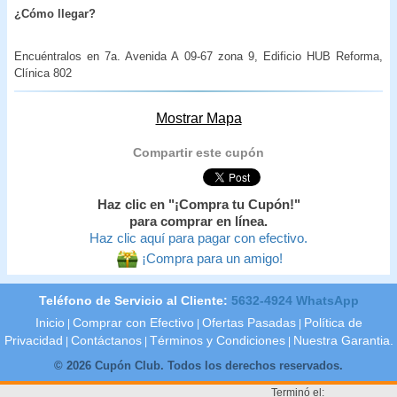
¿Cómo llegar?
Encuéntralos en 7a. Avenida A 09-67 zona 9, Edificio HUB Reforma,
Clínica 802
Mostrar Mapa
Compartir este cupón
Haz clic en "¡Compra tu Cupón!"
para comprar en línea.
Haz clic aquí para pagar con efectivo.
¡Compra para un amigo!
Teléfono de Servicio al Cliente:
5632-4924 WhatsApp
Inicio
Comprar con Efectivo
Ofertas Pasadas
Política de
|
|
|
Privacidad
Contáctanos
Términos y Condiciones
Nuestra Garantia.
|
|
|
© 2026 Cupón Club. Todos los derechos reservados.
Terminó el: