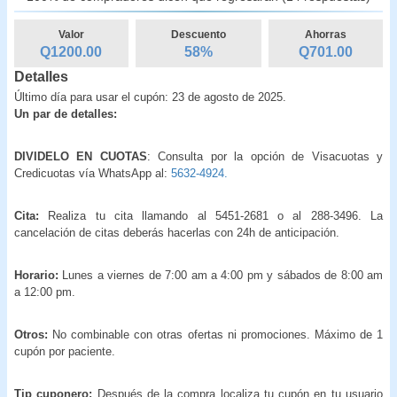
Valor
Descuento
Ahorras
Q1200.00
58
%
Q
701.00
Detalles
Último día para usar el cupón: 23 de agosto de 2025.
Un par de detalles:
DIVIDELO EN CUOTAS
: Consulta por la opción de Visacuotas y
Credicuotas vía WhatsApp al:
5632-4924.
Cita:
Realiza tu cita llamando al 5451-2681 o al 288-3496. La
cancelación de citas deberás hacerlas con 24h de anticipación.
Horario:
Lunes a viernes de 7:00 am a 4:00 pm y sábados de 8:00 am
a 12:00 pm.
Otros:
No combinable con otras ofertas ni promociones. Máximo de 1
cupón por paciente.
Tip cuponero:
Después de la compra localiza tu cupón en tu usuario