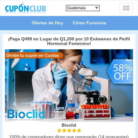
Toggle
naviga
Ofertas de Hoy
Cómo Funciona
¡Paga Q499 en Lugar de Q1,200 por 10 Exámenes de Perfil
Hormonal Femenino!
Bioclid
100% de compradores dicen que regresarán (14 respuestas)