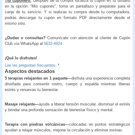
Tip cuponero:
Después de la compra localiza tu cupón en tu usuario
en la opción: “Mis cupones”, toma un pantallazo y prepárate para el
canje de tu servicio. Y si realizas tu compra desde tu computadora,
podrás descargar tu cupón en formato PDF directamente desde el
mismo sitio.
¿Dudas o consultas?
Comunícate con atención al cliente de Cupón
Club vía WhatsApp al
5632-4924.
¡Qué lo disfrutes!
Lee las preguntas frecuentes.
*
Aspectos destacados
5 terapias relajantes en 1 paquete—
disfruta una experiencia completa
diseñada para consentir rostro, cuerpo y espalda mientras liberas
estrés y renuevas tu bienestar.
Masaje relajante—
ayuda a liberar tensión muscular, disminuir el estrés
y brindar una profunda sensación de bienestar físico y mental.
Terapia con piedras volcánicas—
colocadas en puntos estratégicos
ayudan a relajar músculos, mejorar la circulación y eliminar toxinas.