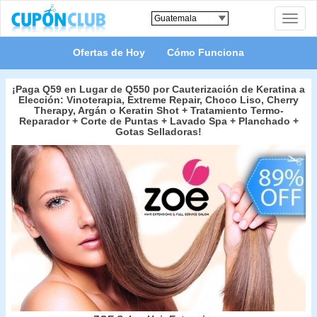
Toggle
naviga
Ofertas de Hoy
Cómo Funciona
¡Paga Q59 en Lugar de Q550 por Cauterización de Keratina a
Elección: Vinoterapia, Extreme Repair, Choco Liso, Cherry
Therapy, Argán o Keratin Shot + Tratamiento Termo-
Reparador + Corte de Puntas + Lavado Spa + Planchado +
Gotas Selladoras!