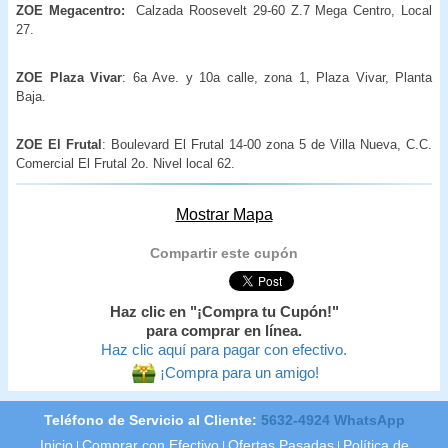
ZOE Megacentro:
Calzada Roosevelt 29-60 Z.7 Mega Centro, Local
27.
ZOE Plaza Vivar
: 6a Ave. y 10a calle, zona 1, Plaza Vivar, Planta
Baja.
ZOE El Frutal
: Boulevard El Frutal 14-00 zona 5 de Villa Nueva, C.C.
Comercial El Frutal 2o. Nivel local 62.
Mostrar Mapa
Compartir este cupón
Haz clic en "¡Compra tu Cupón!"
para comprar en línea.
Haz clic aquí para pagar con efectivo.
¡Compra para un amigo!
Teléfono de Servicio al Cliente:
5632-4924 WhatsApp
Inicio
Comprar con Efectivo
Ofertas Pasadas
Política de
|
|
|