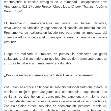
manteniendo el cabello protegido de la humedad. Las opciones son:
Vinoterapia, 911
Extreme Repair,
Choco Liso,
Cherry Therapy
, Argán o
Keratin Shot
.
El tratamiento termo-reparador recuperará las hebras dañadas,
devolviendo su vitalidad y regenerando el cabello de manera natural.
Previamente, se realizará un lavado
spa
para eliminar impurezas del
cuero cabelludo y del cabello para que la keratina penetre de manera
profunda.
Luego se realizará la limpieza de puntas, la aplicación de gotas
selladoras y el planchado para que los efectos
del tratamiento penetren
y luzcas tu cabello aún más suelto y saludable.
¿Por qué recomendamos a Zoe Salón Hair & Extensions?
Zoe Salón se enfoca en brindar un servicio personalizado que creará un
ambiente relajado para asegurar una espectacular experiencia. Las
estilistas de Zoe tienen el conocimiento, experiencia y talento para
consentirte de pies a cabeza. Además de ofrecer el servicio de tintes,
Zoe Hair Salón ofrece servicios de decoloración, pedicure, manicure,
extensiones importadas de cabello natural, maquillaje spa, bronceado,