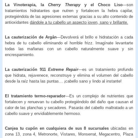
La Vinoterapia, la
Cherry Therapy
y el Choco Liso
—son
tratamientos hidratantes que
nutren y fortalecen la hebra capilar,
protegiéndola de las agresiones externas gracias a su alto contenido de
antioxidantes
dándole a tu cabello un aspecto joven, sano y brillante.
La cauterización de Argán
—Devolverá el brillo e hidratación a cada
hebra de tu cabello eliminando el horrible frizz. Imagínate levantarte
todas las mañanas con un cabello naturalmente suave y sin
encrespamiento.
La cauterización 911
Extreme Repair
—es un tratamiento profundo
que hidrata, rejuvenece, reconstruye y elimina el volumen del cabello
desde la raíz hasta las puntas… ¡cabello sano y lindo al instante!
El tratamiento termo-reparador
—Es un complejo de nutrientes que
fortalecen y renuevan tu cabello protegiéndolo del daño que causan el
calor de las planchas y secadores. Pasarás del cabello maltratado a un
cabello suave y envidiablemente hermoso.
Canjea tu cupón en cualquiera de sus 8 sucursales
ubicadas en
zona 13, zona 4, Metronorte, Vistares, Monserrat, Megacentro, Plaza