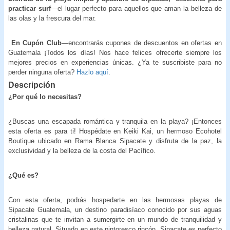
practicar surf
—el lugar perfecto para aquellos que aman la belleza de
las olas y la frescura del mar.
En Cupón Club
—encontrarás cupones de descuentos en ofertas en
Guatemala ¡Todos los días! Nos hace felices ofrecerte siempre los
mejores precios en experiencias únicas. ¿Ya te suscribiste para no
perder ninguna oferta?
Hazlo aquí
.
Descripción
¿Por qué lo necesitas?
¿Buscas una escapada romántica y tranquila en la playa? ¡Entonces
esta oferta es para ti! Hospédate en Keiki Kai, un hermoso Ecohotel
Boutique ubicado en Rama Blanca Sipacate y disfruta de la paz, la
exclusividad y la belleza de la costa del Pacífico.
¿Qué es?
Con esta oferta, podrás hospedarte en las hermosas playas de
Sipacate Guatemala, un destino paradisíaco conocido por sus aguas
cristalinas que te invitan a sumergirte en un mundo de tranquilidad y
belleza natural. Situado en este pintoresco rincón, Sipacate es perfecto