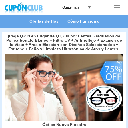
Toggle
naviga
Ofertas de Hoy
Cómo Funciona
¡Paga Q299 en Lugar de Q1,200 por Lentes Graduados de
Policarbonato Blanco + Filtro UV + Antirreflejo + Examen de
la Vista + Aros a Elección con Diseños Seleccionados +
Estuche + Paño y Limpieza Ultrasónica de Aros y Lentes!
Óptica Nuova Finestra