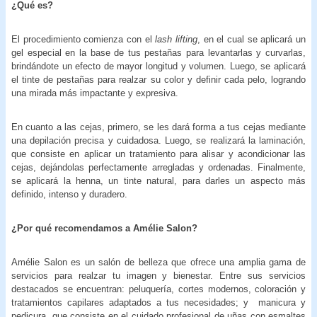
¿Qué es?
El procedimiento comienza con el
lash lifting
, en el cual se aplicará un
gel especial en la base de tus pestañas para levantarlas y curvarlas,
brindándote un efecto de mayor longitud y volumen. Luego, se aplicará
el tinte de pestañas para realzar su color y definir cada pelo, logrando
una mirada más impactante y expresiva.
En cuanto a las cejas, primero, se les dará forma a tus cejas mediante
una depilación precisa y cuidadosa. Luego, se realizará la laminación,
que consiste en aplicar un tratamiento para alisar y acondicionar las
cejas, dejándolas perfectamente arregladas y ordenadas. Finalmente,
se aplicará la henna, un tinte natural, para darles un aspecto más
definido, intenso y duradero.
¿Por qué recomendamos a Amélie Salon?
Amélie Salon es un salón de belleza que ofrece una amplia gama de
servicios para realzar tu imagen y bienestar. Entre sus servicios
destacados se encuentran:​ peluquería, cortes modernos, coloración y
tratamientos capilares adaptados a tus necesidades; y ​manicura y
pedicura, que consiste en el cuidado profesional de uñas con esmaltes