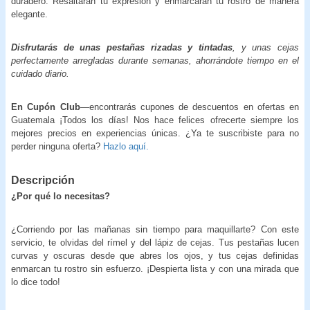
duradero. Resaltarán tu expresión y enmarcarán tu rostro de manera
elegante.
Disfrutarás de unas pestañas rizadas y tintadas
, y unas cejas
perfectamente arregladas durante semanas, ahorrándote tiempo en el
cuidado diario.
En Cupón Club
—encontrarás cupones de descuentos en ofertas en
Guatemala ¡Todos los días! Nos hace felices ofrecerte siempre los
mejores precios en experiencias únicas. ¿Ya te suscribiste para no
perder ninguna oferta?
Hazlo aquí.
Descripción
¿Por qué lo necesitas?
¿Corriendo por las mañanas sin tiempo para maquillarte? Con este
servicio, te olvidas del rímel y del lápiz de cejas. Tus pestañas lucen
curvas y oscuras desde que abres los ojos, y tus cejas definidas
enmarcan tu rostro sin esfuerzo. ¡Despierta lista y con una mirada que
lo dice todo!