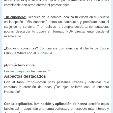
ten en cuenta que se aplicará recargo por desmaquillar. El cupón no es
combinable con otras ofertas ni promociones.
Tip cuponero:
Después de la compra localiza tu cupón en tu usuario
en la opción: “Mis cupones”, toma un pantallazo y prepárate para el
canje de tu servicio. Y si realizas tu compra desde tu computadora,
podrás descargar tu cupón en formato PDF directamente desde el
mismo sitio.
¿Dudas o consultas?
Comunícate con atención al cliente de Cupón
Club vía WhatsApp al
5632-4924.
¡Aprovéchalo ahora!
Lee las preguntas frecuentes.
*
Aspectos destacados
Con el lash lifting
—obtén unas pestañas rizadas y definidas que
captarán la atención de todos ¡Tus ojos brillarán con un encanto
irresistible!
Con la depilación, laminación y aplicación de henna
¡tendrás cejas
fabulosas! —adquirirán una forma perfecta y un aspecto más intenso y