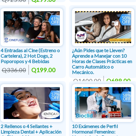
4 Entradas al Cine (Estreno o
¿Aún Pides que te Lleven?
Cartelera), 2 Hot Dogs, 2
Aprende a Manejar con 10
Poporopos y 4 Bebidas
Horas de Clases Prácticas en
Carro Automático o
Q336.00
Q199.00
Mecánico.
Q1400.00
Q699.00
2 Rellenos o 4 Sellantes +
10 Exámenes de Perfil
Limpieza Dental + Aplicación
Hormonal Femenino: