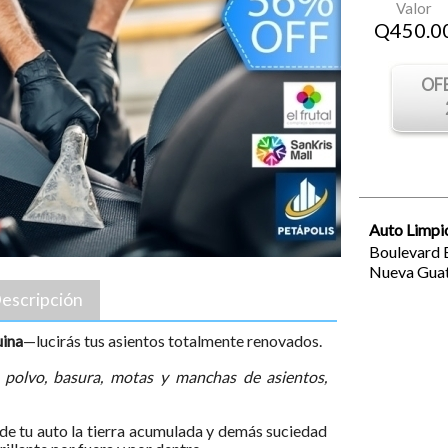
Valor
Q
450.0
OF
Auto Limpi
Boulevard E
Nueva
Gua
escripción
uina
—lucirás tus asientos totalmente renovados.
 polvo, basura, motas y manchas de asientos,
e tu auto la tierra acumulada y demás suciedad