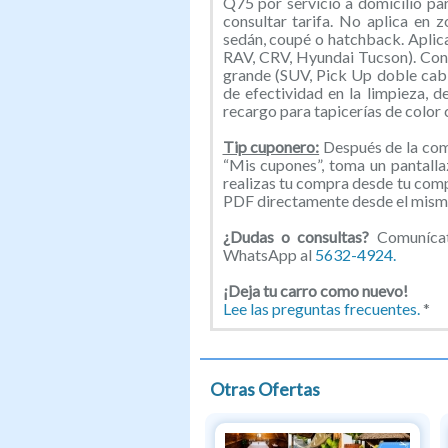
Q75 por servicio a domicilio par
consultar tarifa. No aplica en 
sedán, coupé o hatchback. Apli
RAV, CRV, Hyundai Tucson). Cons
grande (SUV, Pick Up doble cabin
de efectividad en la limpieza, d
recargo para tapicerías de color
Tip cuponero:
Después de la comp
“Mis cupones”, toma un pantallaz
realizas tu compra desde tu com
PDF directamente desde el mismo
¿Dudas o consultas?
Comunícat
WhatsApp al
5632-4924.
¡Deja tu carro como nuevo!
Lee las preguntas frecuentes.
*
Otras Ofertas