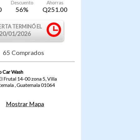
Descuento
Ahorras
0
56
%
Q
251.00
ERTA TERMINÓ EL
20/01/2026
65
Comprados
o Car Wash
l Frutal 14-00 zona 5, Villa
temala
,
Guatemala
01064
Mostrar Mapa