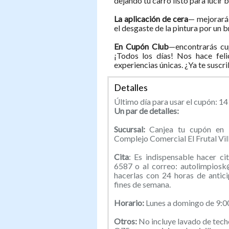
dejando tu carro listo para lucir b
La aplicación de cera
— mejorará 
el desgaste de la pintura por un br
En Cupón Club
—encontrarás cu
¡Todos los días! Nos hace feli
experiencias únicas. ¿Ya te suscr
Detalles
Último día para usar el cupón: 14
Un par de detalles:
Sucursal:
Canjea tu cupón en l
Complejo Comercial El Frutal Vill
Cita
: Es indispensable hacer c
6587 o al correo: autolimpiosk
hacerlas con 24 horas de antic
fines de semana.
Horario:
Lunes a domingo de 9:0
Otros:
No incluye lavado de tech