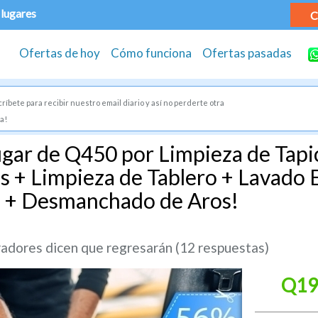
 lugares
C
Ofertas de hoy
Cómo funciona
Ofertas pasadas
ríbete para recibir nuestro email diario y así no perderte otra
a!
gar de Q450 por Limpieza de Tapic
s + Limpieza de Tablero + Lavado E
es + Desmanchado de Aros!
dores dicen que regresarán (12 respuestas)
Q19