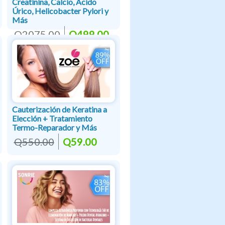
Creatinina, Calcio, Ácido
Úrico, Helicobacter Pylori y
Más
Q2075.00
Q499.00
Cauterización de Keratina a
Elección + Tratamiento
Termo-Reparador y Más
Q550.00
Q59.00