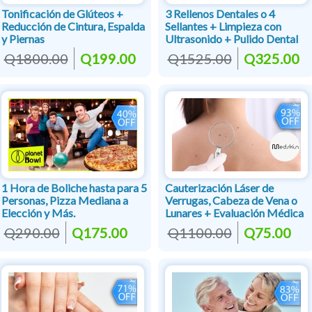
Tonificación de Glúteos +
3 Rellenos Dentales o 4
Reducción de Cintura, Espalda
Sellantes + Limpieza con
y Piernas
Ultrasonido + Pulido Dental
Q1800.00
Q199.00
Q1525.00
Q325.00
1 Hora de Boliche hasta para 5
Cauterización Láser de
Personas, Pizza Mediana a
Verrugas, Cabeza de Vena o
Elección y Más.
Lunares + Evaluación Médica
Q290.00
Q175.00
Q1100.00
Q75.00