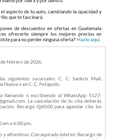
rillante por fuera y por dentro.
el aspecto de tu auto, cambiando la opacidad y
illo que te fascinará.
pones de descuentos en ofertas en Guatemala
ces ofrecerte siempre los mejores precios en
ibiste para no perder ninguna oferta?
Hazlo aquí.
 de febrero de 2026.
as siguientes sucursales: C. C. Sankris Mall,
a Nueva o en C. C. Petápolis.
ita llamando o escribiendo al WhatsApp 5127-
@gmail.com. La cancelación de tu cita deberás
ipación. Recargo Q60.00 para agendar cita los
0 am a 6:00 pm.
o y alfombras. Con aspirado interior. Recargo de