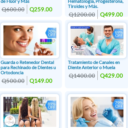
de Flúor y Más
Hematología, Progesterona,
Tiroides y Más.
Q600.00
Q259.00
Q1200.00
Q499.00
Guarda o Retenedor Dental
Tratamiento de Canales en
para Rechinado de Dientes u
Diente Anterior o Muela
Ortodoncia
Q1400.00
Q429.00
Q500.00
Q149.00