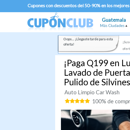
Cupones con descuentos del 50-90% en los mejores
Guatemala
Más Ciudades
Oops... ¡Llegaste tarde para esta
¡Susc
oferta!
ofert
¡Paga Q199 en Lu
Lavado de Puerta
Pulido de Silvin
Auto Limpio Car Wash
100% de compra