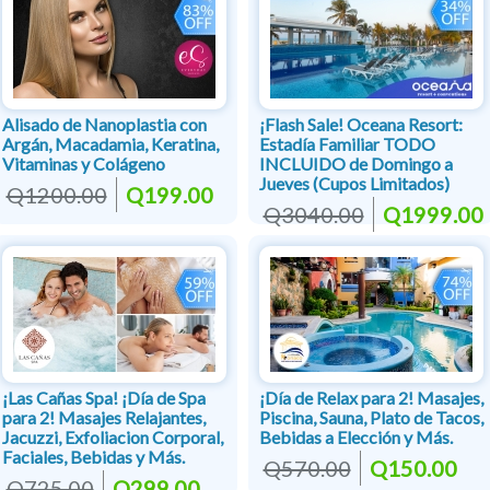
Alisado de Nanoplastia con
¡Flash Sale! Oceana Resort:
Argán, Macadamia, Keratina,
Estadía Familiar TODO
Vitaminas y Colágeno
INCLUIDO de Domingo a
Jueves (Cupos Limitados)
Q1200.00
Q199.00
Q3040.00
Q1999.00
¡Las Cañas Spa! ¡Día de Spa
¡Día de Relax para 2! Masajes,
para 2! Masajes Relajantes,
Piscina, Sauna, Plato de Tacos,
Jacuzzi, Exfoliacion Corporal,
Bebidas a Elección y Más.
Faciales, Bebidas y Más.
Q570.00
Q150.00
Q725.00
Q299.00