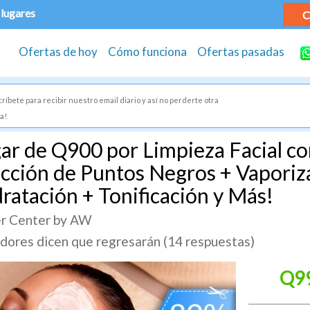
 lugares
C
Ofertas de hoy
Cómo funciona
Ofertas pasadas
ríbete para recibir nuestro email diario y así no perderte otra
a!
ar de Q900 por Limpieza Facial c
acción de Puntos Negros + Vaporiza
dratación + Tonificación y Más!
er Center by AW
ores dicen que regresarán (14 respuestas)
Q9