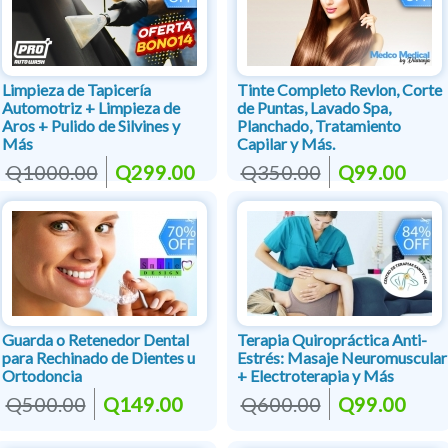
Limpieza de Tapicería
Tinte Completo Revlon, Corte
Automotriz + Limpieza de
de Puntas, Lavado Spa,
Aros + Pulido de Silvines y
Planchado, Tratamiento
Más
Capilar y Más.
Q1000.00
Q299.00
Q350.00
Q99.00
Guarda o Retenedor Dental
Terapia Quiropráctica Anti-
para Rechinado de Dientes u
Estrés: Masaje Neuromuscular
Ortodoncia
+ Electroterapia y Más
Q500.00
Q149.00
Q600.00
Q99.00