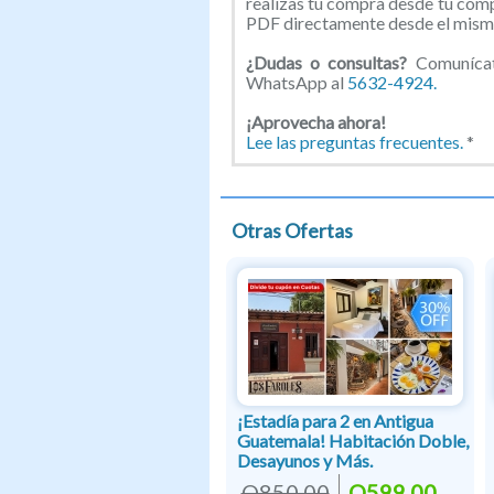
realizas tu compra desde tu com
PDF directamente desde el mismo
¿Dudas o consultas?
Comunícat
WhatsApp al
5632-4924.
¡Aprovecha ahora!
Lee las preguntas frecuentes.
*
Otras Ofertas
¡Estadía para 2 en Antigua
Guatemala! Habitación Doble,
Desayunos y Más.
Q850.00
Q599.00