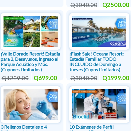
Q3040.00
Q2500.00
¡Valle Dorado Resort! Estadía
¡Flash Sale! Oceana Resort:
para 2, Desayunos, Ingreso al
Estadía Familiar TODO
Parque Acuático y Más.
INCLUIDO de Domingo a
(Cupones Limitados)
Jueves (Cupos Limitados)
Q1299.00
Q699.00
Q3040.00
Q1999.00
3 Rellenos Dentales o 4
10 Exámenes de Perfil