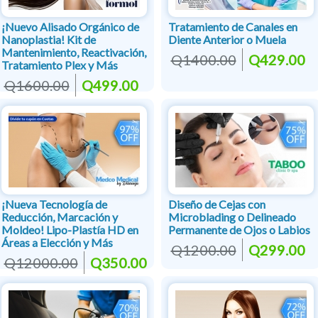
¡Nuevo Alisado Orgánico de
Tratamiento de Canales en
Nanoplastia! Kit de
Diente Anterior o Muela
Mantenimiento, Reactivación,
Q1400.00
Q429.00
Tratamiento Plex y Más
Q1600.00
Q499.00
¡Nueva Tecnología de
Diseño de Cejas con
Reducción, Marcación y
Microblading o Delineado
Moldeo! Lipo-Plastía HD en
Permanente de Ojos o Labios
Áreas a Elección y Más
Q1200.00
Q299.00
Q12000.00
Q350.00