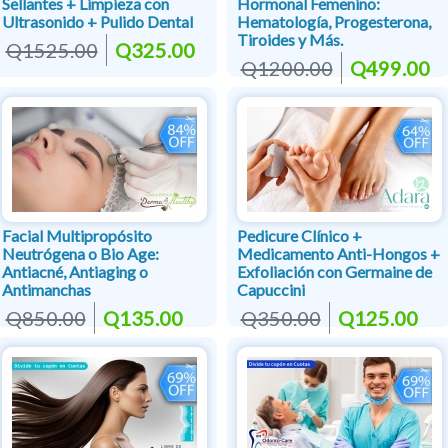
Sellantes + Limpieza con
Hormonal Femenino:
Ultrasonido + Pulido Dental
Hematología, Progesterona,
Tiroides y Más.
Q1525.00
Q325.00
Q1200.00
Q499.00
Facial Multipropósito
Pedicure Clínico +
Neutrógena o Bio Age:
Medicamento Anti-Hongos +
Antiacné, Antiaging o
Exfoliación con Germaine de
Antimanchas
Capuccini
Q850.00
Q135.00
Q350.00
Q125.00