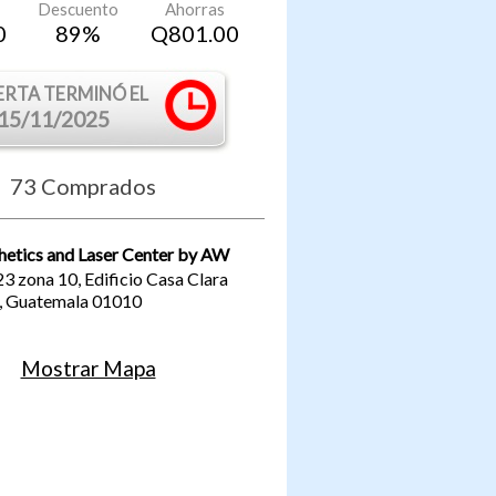
Descuento
Ahorras
0
89
%
Q
801.00
ERTA TERMINÓ EL
15/11/2025
73
Comprados
hetics and Laser Center by AW
23 zona 10, Edificio Casa Clara
,
Guatemala
01010
Mostrar Mapa