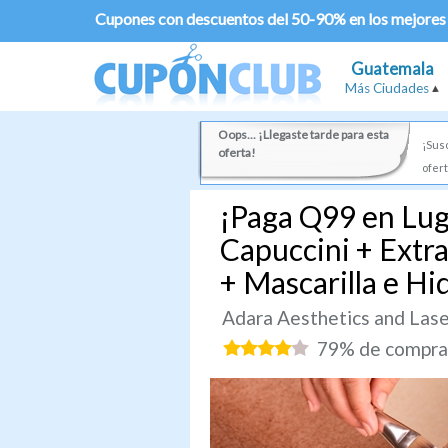
Cupones con descuentos del 50-90% en los mejores
Guatemala
Más Ciudades
Oops... ¡Llegaste tarde para esta
¡Susc
oferta!
ofert
¡Paga Q99 en Lug
Capuccini + Extr
+ Mascarilla e Hi
Adara Aesthetics and Las
79% de comprad