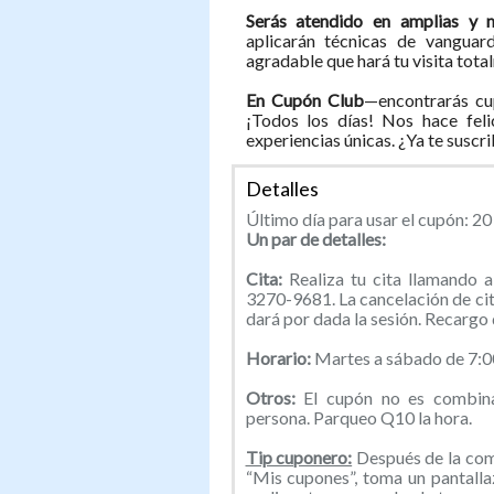
Serás atendido en amplias y m
aplicarán técnicas de vangua
agradable que hará tu visita tota
En Cupón Club
—encontrarás cu
¡Todos los días! Nos hace feli
experiencias únicas. ¿Ya te suscr
Detalles
Último día para usar el cupón: 2
Un par de detalles:
Cita:
Realiza tu cita llamando
3270-9681. La cancelación de cit
dará por dada la sesión. Recargo
Horario:
Martes a sábado de 7:0
Otros:
El cupón no es combin
persona. Parqueo Q10 la hora.
Tip cuponero:
Después de la comp
“Mis cupones”, toma un pantallaz