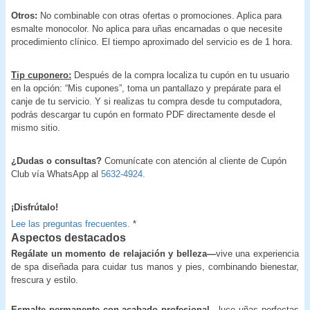
Otros:
No combinable con otras ofertas o promociones. Aplica para
esmalte monocolor. No aplica para uñas encarnadas o que necesite
procedimiento clínico. El tiempo aproximado del servicio es de 1 hora.
Tip cuponero:
Después de la compra localiza tu cupón en tu usuario
en la opción: “Mis cupones”, toma un pantallazo y prepárate para el
canje de tu servicio. Y si realizas tu compra desde tu computadora,
podrás descargar tu cupón en formato PDF directamente desde el
mismo sitio.
¿Dudas o consultas?
Comunícate con atención al cliente de Cupón
Club vía WhatsApp al
5632-4924.
¡Disfrútalo!
Lee las preguntas frecuentes.
*
Aspectos destacados
Regálate un momento de relajación y belleza—
vive una experiencia
de spa diseñada para cuidar tus manos y pies, combinando bienestar,
frescura y estilo.
Esmalte permanente con acabado profesional—
luce uñas perfectas