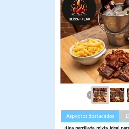
‹
Aspectos destacados
D
¡Una parrillada mixta ideal pa