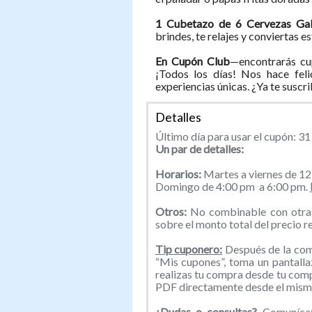
1 Cubetazo de 6 Cervezas Ga
brindes, te relajes y conviertas e
En Cupón Club
—encontrarás cu
¡Todos los días! Nos hace feli
experiencias únicas. ¿Ya te suscr
Detalles
Último día para usar el cupón: 31
Un par de detalles:
Horarios:
Martes a viernes de 12
Domingo de 4:00 pm a 6:00 pm.
Otros:
No combinable con otras 
sobre el monto total del precio re
Tip cuponero:
Después de la comp
“Mis cupones”, toma un pantallaz
realizas tu compra desde tu com
PDF directamente desde el mismo
¿Dudas o consultas?
Comunícate