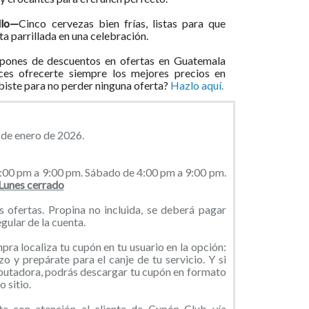
llo—
Cinco cervezas bien frías, listas para que
sta parrillada en una celebración.
pones de descuentos en ofertas en Guatemala
ces ofrecerte siempre los mejores precios en
ibiste para no perder ninguna oferta?
Hazlo aquí.
 de enero de 2026.
:00 pm a 9:00 pm. Sábado de 4:00 pm a 9:00 pm.
Lunes cerrado
ofertas. Propina no incluida, se deberá pagar
gular de la cuenta.
ra localiza tu cupón en tu usuario en la opción:
o y prepárate para el canje de tu servicio. Y si
putadora, podrás descargar tu cupón en formato
 sitio.
 con atención al cliente de Cupón Club vía