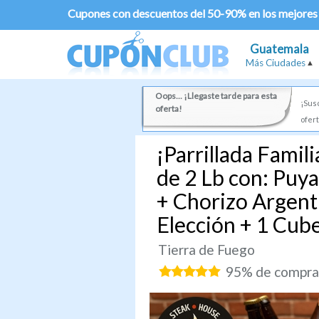
Cupones con descuentos del 50-90% en los mejores
Guatemala
Más Ciudades
Oops... ¡Llegaste tarde para esta
¡Susc
oferta!
ofert
¡Parrillada Famil
de 2 Lb con: Puya
+ Chorizo Argent
Elección + 1 Cube
Tierra de Fuego
95% de comprad