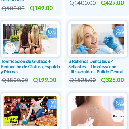
Q1400.00
Q429.00
Q500.00
Q149.00
Tonificación de Glúteos +
3 Rellenos Dentales o 4
Reducción de Cintura, Espalda
Sellantes + Limpieza con
y Piernas
Ultrasonido + Pulido Dental
Q1800.00
Q199.00
Q1525.00
Q325.00