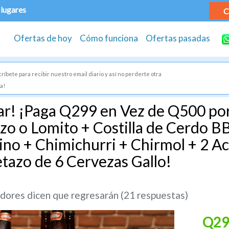
 lugares
C
Ofertas de hoy
Cómo funciona
Ofertas pasadas
ríbete para recibir nuestro email diario y así no perderte otra
a!
iar! ¡Paga Q299 en Vez de Q500 por
zo o Lomito + Costilla de Cerdo BB
ino + Chimichurri + Chirmol + 2 
tazo de 6 Cervezas Gallo!
ores dicen que regresarán (21 respuestas)
Q29