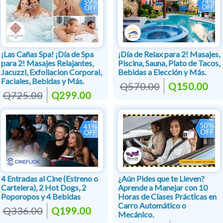
¡Las Cañas Spa! ¡Día de Spa
¡Día de Relax para 2! Masajes,
para 2! Masajes Relajantes,
Piscina, Sauna, Plato de Tacos,
Jacuzzi, Exfoliacion Corporal,
Bebidas a Elección y Más.
Faciales, Bebidas y Más.
Q570.00
Q150.00
Q725.00
Q299.00
4 Entradas al Cine (Estreno o
¿Aún Pides que te Lleven?
Cartelera), 2 Hot Dogs, 2
Aprende a Manejar con 10
Poporopos y 4 Bebidas
Horas de Clases Prácticas en
Carro Automático o
Q336.00
Q199.00
Mecánico.