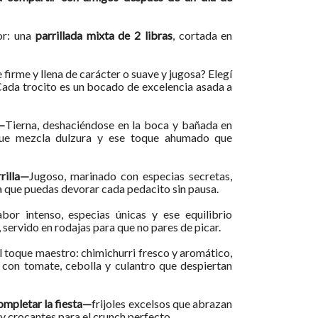
or: una
parrillada mixta de 2 libras
, cortada en
 firme y llena de carácter o suave y jugosa? Elegí
 Cada trocito es un bocado de excelencia asada a
—
Tierna, deshaciéndose en la boca y bañada en
que mezcla dulzura y ese toque ahumado que
rilla—
Jugoso, marinado con especias secretas,
 que puedas devorar cada pedacito sin pausa.
abor intenso, especias únicas y ese equilibrio
 servido en rodajas para que no pares de picar.
l toque maestro: chimichurri fresco y aromático,
con tomate, cebolla y culantro que despiertan
mpletar la fiesta—
frijoles excelsos que abrazan
 y crocantes para el crunch perfecto.