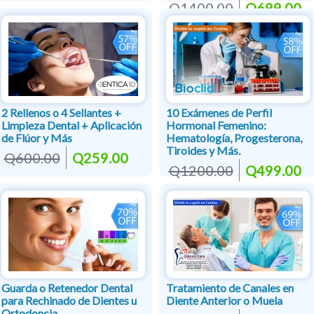
Q1400.00
Q699.00
2 Rellenos o 4 Sellantes +
10 Exámenes de Perfil
Limpieza Dental + Aplicación
Hormonal Femenino:
de Flúor y Más
Hematología, Progesterona,
Tiroides y Más.
Q600.00
Q259.00
Q1200.00
Q499.00
Guarda o Retenedor Dental
Tratamiento de Canales en
para Rechinado de Dientes u
Diente Anterior o Muela
Ortodoncia