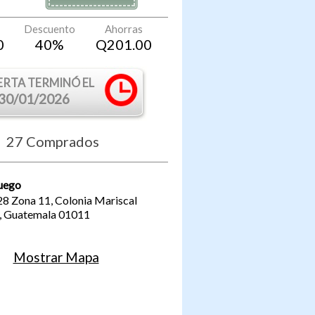
Descuento
Ahorras
0
40
%
Q
201.00
ERTA TERMINÓ EL
30/01/2026
27
Comprados
Fuego
28 Zona 11, Colonia Mariscal
,
Guatemala
01011
Mostrar Mapa