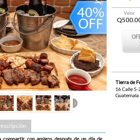
Valor
Q
500.0
OF
Tierra de 
16 Calle 5-
Guatemala
›
escripción
ra compartir con amigos después de un día de