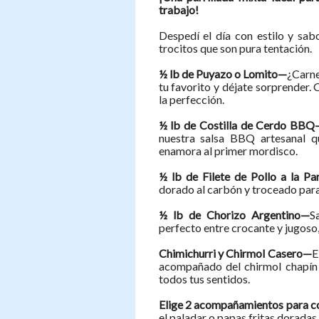
trabajo!
Despedí el día con estilo y sab
trocitos que son pura tentación.
½ lb de Puyazo o Lomito—
¿Carne
tu favorito y déjate sorprender.
la perfección.
½ lb de Costilla de Cerdo BBQ
nuestra salsa BBQ artesanal 
enamora al primer mordisco.
½ lb de Filete de Pollo a la Par
dorado al carbón y troceado para
½ lb de Chorizo Argentino—
S
perfecto entre crocante y jugoso,
Chimichurri y Chirmol Casero—
E
acompañado del chirmol chapín 
todos tus sentidos.
Elige 2 acompañamientos para co
el paladar o papas fritas doradas