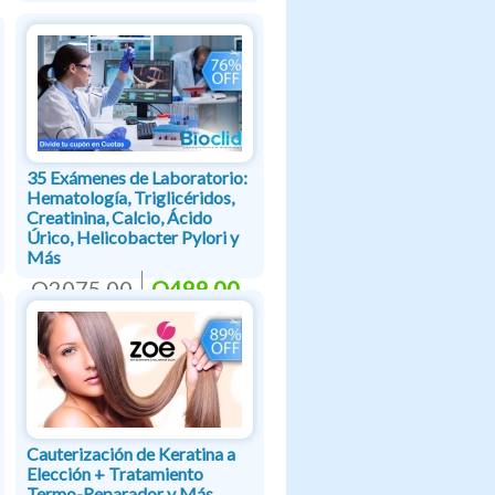
35 Exámenes de Laboratorio:
Hematología, Triglicéridos,
Creatinina, Calcio, Ácido
Úrico, Helicobacter Pylori y
Más
Q2075.00
Q499.00
Cauterización de Keratina a
Elección + Tratamiento
Termo-Reparador y Más