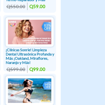
Q550.00
Q59.00
¡Clínicas Sonríe! Limpieza
Dental Ultrasónica Profunda y
Más ¡Oakland, Miraflores,
Naranjo y Más!
Q599.00
Q99.00