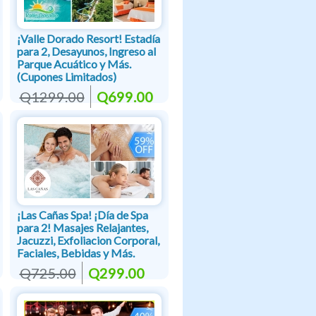
¡Valle Dorado Resort! Estadía
para 2, Desayunos, Ingreso al
Parque Acuático y Más.
(Cupones Limitados)
Q1299.00
Q699.00
¡Las Cañas Spa! ¡Día de Spa
para 2! Masajes Relajantes,
Jacuzzi, Exfoliacion Corporal,
Faciales, Bebidas y Más.
Q725.00
Q299.00