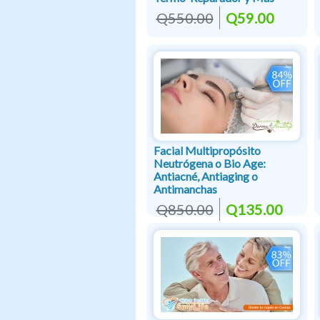
Q550.00
Q59.00
Facial Multipropósito
Neutrógena o Bio Age:
Antiacné, Antiaging o
Antimanchas
Q850.00
Q135.00