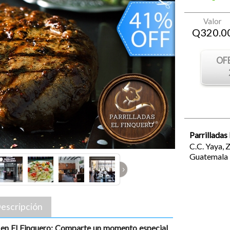
Valor
Q
320.0
OF
Parrilladas
C.C. Yaya, 
Guatemala
›
escripción
a en El Finquero: Comparte un momento especial