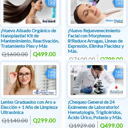
¡Nuevo Alisado Orgánico de
¡Nuevo Rejuevenecimiento
Nanoplastia! Kit de
Facial con Morpheous
Mantenimiento, Reactivación,
8!Reduce Arrugas, Lineas de
Tratamiento Plex y Más
Expresión, Elimina Flacidez y
Más.
Q1600.00
Q499.00
Q7600.00
Q799.00
Lentes Graduados con Aro a
¡Chequeo General de 24
Elección + 1 Año de Limpieza
Exámenes de Laboratorio!
Ultrasónica
Hematologia, Triglicéridos,
Ácido Úrico, Potasio y Más.
Q1140.00
Q299.00
Q1929.00
Q499.00