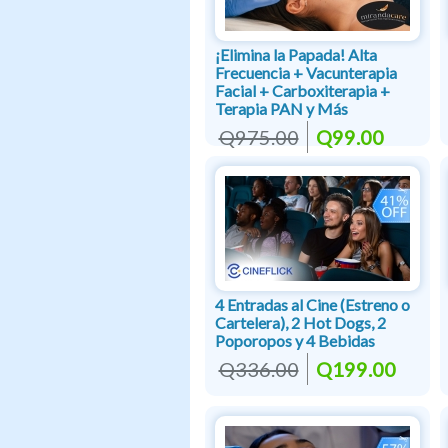
¡Elimina la Papada! Alta
Frecuencia + Vacunterapia
Facial + Carboxiterapia +
Terapia PAN y Más
Q975.00
Q99.00
4 Entradas al Cine (Estreno o
Cartelera), 2 Hot Dogs, 2
Poporopos y 4 Bebidas
Q336.00
Q199.00