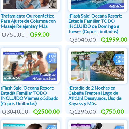
Tratamiento Quiropráctico
¡Flash Sale! Oceana Resort:
Para Ajuste de Columna con
Estadía Familiar TODO
Masaje Relajante y Más
INCLUIDO de Domingo a
Jueves (Cupos Limitados)
Q750.00
Q99.00
Q3040.00
Q1999.00
¡Flash Sale! Oceana Resort:
¡Estadía de 2 Noches en
Estadía Familiar TODO
Cabaña Frente al Lago de
INCLUIDO Viernes o Sábado
Atitlán! Desayunos, Uso de
(Cupos Limitados)
Kayaks y Más.
Q3040.00
Q2500.00
Q1290.00
Q750.00