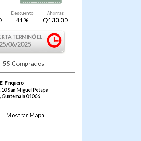
Descuento
Ahorras
0
41
%
Q
130.00
ERTA TERMINÓ EL
25/06/2025
55
Comprados
 El Finquero
Z.10 San Miguel Petapa
,
Guatemala
01066
Mostrar Mapa