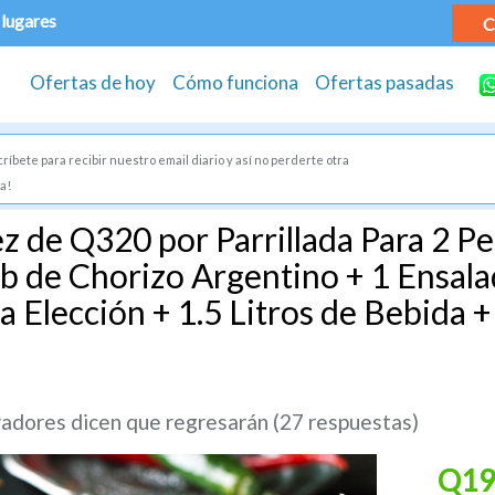
 lugares
C
Ofertas de hoy
Cómo funciona
Ofertas pasadas
ríbete para recibir nuestro email diario y así no perderte otra
a!
z de Q320 por Parrillada Para 2 Pe
Lb de Chorizo Argentino + 1 Ensal
a Elección + 1.5 Litros de Bebida +
dores dicen que regresarán (27 respuestas)
Q19