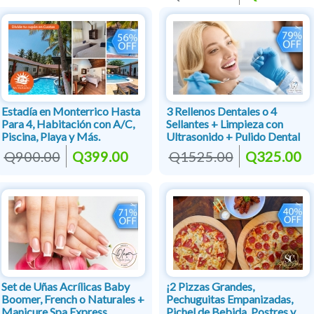
Estadía en Monterrico Hasta
3 Rellenos Dentales o 4
Para 4, Habitación con A/C,
Sellantes + Limpieza con
Piscina, Playa y Más.
Ultrasonido + Pulido Dental
Q900.00
Q399.00
Q1525.00
Q325.00
Set de Uñas Acrílicas Baby
¡2 Pizzas Grandes,
Boomer, French o Naturales +
Pechuguitas Empanizadas,
Manicure Spa Express
Pichel de Bebida, Postres y