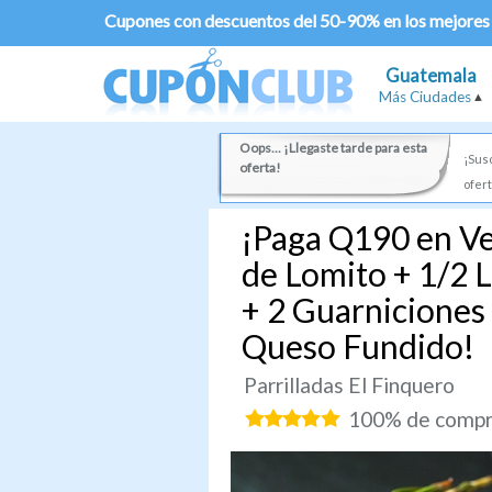
Cupones con descuentos del 50-90% en los mejores
Guatemala
Más Ciudades
Oops... ¡Llegaste tarde para esta
¡Susc
oferta!
ofert
¡Paga Q190 en Ve
de Lomito + 1/2 
+ 2 Guarniciones 
Queso Fundido!
Parrilladas El Finquero
100% de compra