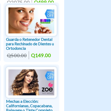
Q2075.00
Q499.00
Guarda o Retenedor Dental
para Rechinado de Dientes u
Ortodoncia
Q500.00
Q149.00
Mechas a Elección:
Californianas, Copacabana,
Balayage o Tinte Completo,