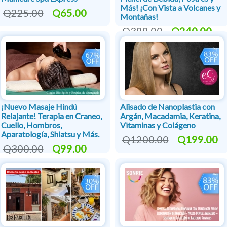
Más! ¡Con Vista a Volcanes y
Q225.00
Q65.00
Montañas!
Q399.00
Q240.00
¡Nuevo Masaje Hindú
Alisado de Nanoplastia con
Relajante! Terapia en Craneo,
Argán, Macadamia, Keratina,
Cuello, Hombros,
Vitaminas y Colágeno
Aparatología, Shiatsu y Más.
Q1200.00
Q199.00
Q300.00
Q99.00