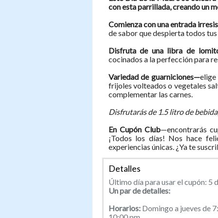
con esta parrillada, creando un 
Comienza con una entrada irresi
de sabor que despierta todos tus 
Disfruta de una libra de lomi
cocinados a la perfección para re
Variedad de guarniciones—
elige
frijoles volteados o vegetales s
complementar las carnes.
Disfrutarás de 1.5 litro de bebid
En Cupón Club
—encontrarás cu
¡Todos los días! Nos hace feli
experiencias únicas. ¿Ya te suscr
Detalles
Último día para usar el cupón: 5 d
Un par de detalles:
Horarios:
Domingo a jueves de 7:
10:00 pm.