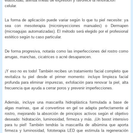
elasticidad, atenúa líneas de expresión y favorece la renovación
celular.
La forma de aplicación puede variar según lo que tu piel necesite: ya
sea con mesoterapia (microinyecciones manuales) o Dermapen
(microagujas automatizadas). El método será elegido por el profesional
estético según tu caso particular.
De forma progresiva, notarás como las imperfecciones del rostro como
arrugas, manchas, cicatrices o acné desaparecen.
¡Y eso no es todo!
También recibes un tratamiento facial completo que
revitaliza tu piel desde el primer momento: incluye limpieza facial
profunda para eliminar impurezas, exfoliación para renovar la piel, alta
frecuencia que ayuda a cerrar poros y prevenir imperfecciones.
Además, incluye una mascarilla hidroplástica formulada a base de
algas marinas, que al convertirse en gel se adapta perfectamente al
rostro, mejorando la absorción de principios activos según el objetivo
deseado: hidratación, luminosidad, firmeza y más. ¡Un boost intensivo
para tu piel! También tendrás la mascarilla de albúmina que aporta
firmeza y luminosidad, fototerapia LED que estimula la regeneración