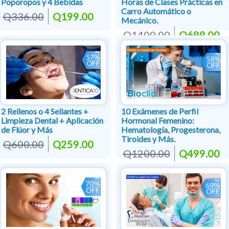
Poporopos y 4 Bebidas
Horas de Clases Prácticas en
Carro Automático o
Q336.00
Q199.00
Mecánico.
Q1400.00
Q699.00
2 Rellenos o 4 Sellantes +
10 Exámenes de Perfil
Limpieza Dental + Aplicación
Hormonal Femenino:
de Flúor y Más
Hematología, Progesterona,
Tiroides y Más.
Q600.00
Q259.00
Q1200.00
Q499.00