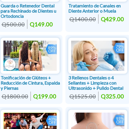
Guarda o Retenedor Dental
Tratamiento de Canales en
para Rechinado de Dientes u
Diente Anterior o Muela
Ortodoncia
Q1400.00
Q429.00
Q500.00
Q149.00
Tonificación de Glúteos +
3 Rellenos Dentales o 4
Reducción de Cintura, Espalda
Sellantes + Limpieza con
y Piernas
Ultrasonido + Pulido Dental
Q1800.00
Q199.00
Q1525.00
Q325.00