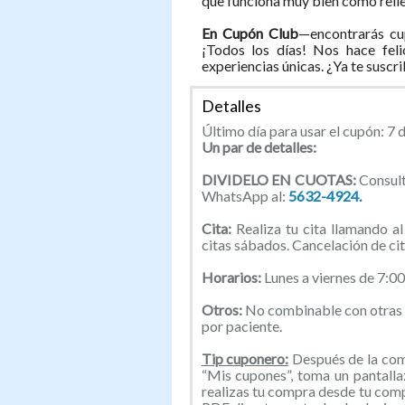
que funciona muy bien como rellen
En Cupón Club
—encontrarás cu
¡Todos los días! Nos hace feli
experiencias únicas. ¿Ya te suscr
Detalles
Último día para usar el cupón: 7 
Un par de detalles:
DIVIDELO EN CUOTAS:
Consult
WhatsApp al:
5632-4924.
Cita:
Realiza tu cita llamando 
citas sábados. Cancelación de cit
Horarios:
Lunes a viernes de 7:0
Otros:
No combinable con otras 
por paciente.
Tip cuponero:
Después de la comp
“Mis cupones”, toma un pantallaz
realizas tu compra desde tu com