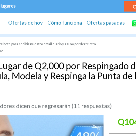
 lugares
C
Ofertas de hoy
Cómo funciona
Ofertas pasadas
ríbete para recibir nuestro email diario y así no perderte otra
a!
Lugar de Q2,000 por Respingado d
ila, Modela y Respinga la Punta de 
ores dicen que regresarán (11 respuestas)
Q10