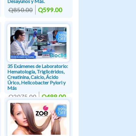
Desayunos y Más.
Q850.00
Q599.00
35 Exámenes de Laboratorio:
Hematología, Triglicéridos,
Creatinina, Calcio, Ácido
Úrico, Helicobacter Pylori y
Más
Q2075.00
Q499.00