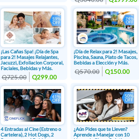
¡Las Cañas Spa! ¡Día de Spa
¡Día de Relax para 2! Masajes,
para 2! Masajes Relajantes,
Piscina, Sauna, Plato de Tacos,
Jacuzzi, Exfoliacion Corporal,
Bebidas a Elección y Más.
Faciales, Bebidas y Más.
Q570.00
Q150.00
Q725.00
Q299.00
4 Entradas al Cine (Estreno o
¿Aún Pides que te Lleven?
Cartelera), 2 Hot Dogs, 2
Aprende a Manejar con 10