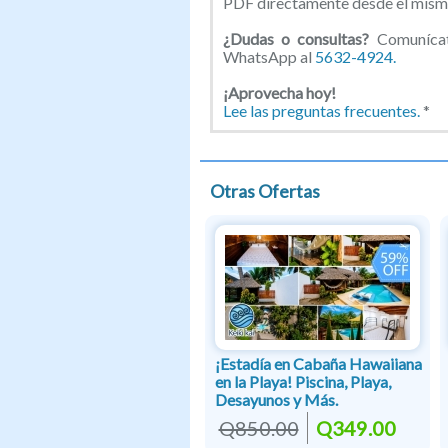
PDF directamente desde el mismo
¿Dudas o consultas?
Comunícat
WhatsApp al
5632-4924.
¡Aprovecha hoy!
Lee las preguntas frecuentes.
*
Otras Ofertas
¡Estadía en Cabaña Hawaiiana
en la Playa! Piscina, Playa,
Desayunos y Más.
Q850.00
Q349.00