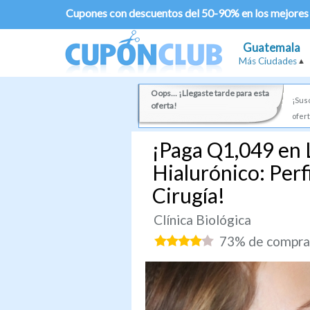
Cupones con descuentos del 50-90% en los mejores
Guatemala
Más Ciudades
Oops... ¡Llegaste tarde para esta
¡Susc
oferta!
ofert
¡Paga Q1,049 en 
Hialurónico: Perf
Cirugía!
Clínica Biológica
73% de comprad