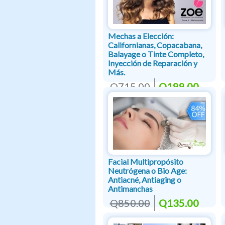
Mechas a Elección:
Californianas, Copacabana,
Balayage o Tinte Completo,
Inyección de Reparación y
Más.
Q715.00
Q199.00
Facial Multipropósito
Neutrógena o Bio Age:
Antiacné, Antiaging o
Antimanchas
Q850.00
Q135.00