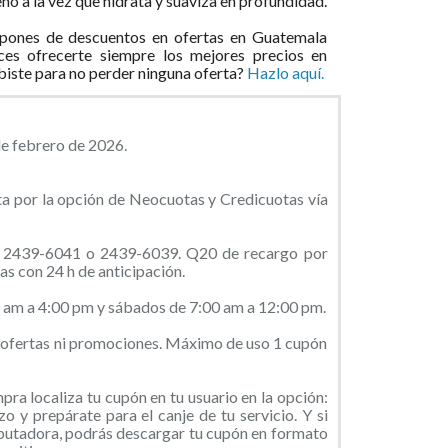
o a la vez que hidrata y suaviza en profundidad.
pones de descuentos en ofertas en Guatemala
ces ofrecerte siempre los mejores precios en
ibiste para no perder ninguna oferta?
Hazlo aquí.
de febrero de 2026.
a por la opción de Neocuotas y Credicuotas vía
al 2439-6041 o 2439-6039. Q20 de recargo por
as con 24 h de anticipación.
0 am a 4:00 pm y sábados de 7:00 am a 12:00 pm.
ofertas ni promociones. Máximo de uso 1 cupón
ra localiza tu cupón en tu usuario en la opción:
o y prepárate para el canje de tu servicio. Y si
putadora, podrás descargar tu cupón en formato