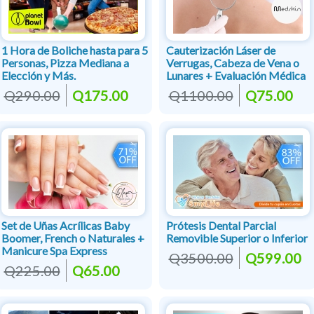
1 Hora de Boliche hasta para 5
Cauterización Láser de
Personas, Pizza Mediana a
Verrugas, Cabeza de Vena o
Elección y Más.
Lunares + Evaluación Médica
Q290.00
Q175.00
Q1100.00
Q75.00
Set de Uñas Acrílicas Baby
Prótesis Dental Parcial
Boomer, French o Naturales +
Removible Superior o Inferior
Manicure Spa Express
Q3500.00
Q599.00
Q225.00
Q65.00