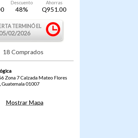
Descuento
Ahorras
00
48
%
Q
951.00
ERTA TERMINÓ EL
05/02/2026
18
Comprados
lógica
-56 Zona 7 Calzada Mateo Flores
,
Guatemala
01007
Mostrar Mapa