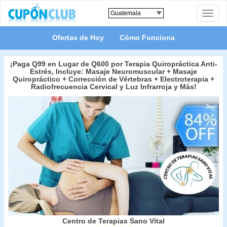
Toggle
naviga
Ofertas de Hoy
Cómo Funciona
¡Paga Q99 en Lugar de Q600 por Terapia Quiropráctica Anti-
Estrés, Incluye: Masaje Neuromuscular + Masaje
Quiropráctico + Corrección de Vértebras + Electroterapia +
Radiofrecuencia Cervical y Luz Infrarroja y Más!
Centro de Terapias Sano Vital