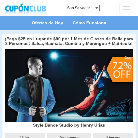
Toggle
naviga
Ofertas de Hoy
Cómo Funciona
¡Paga $25 en Lugar de $90 por 1 Mes de Clases de Baile para
2 Personas: Salsa, Bachata, Cumbia y Merengue + Matrícula!
Style Dance Studio by Henry Urías
Valor
Descuento
Ahorras