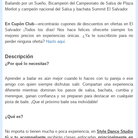
Bailando por un Sueño, Bicampeón del Campeonato de Salsa de Plaza
Merliot y campeón nacional del Salsa y bachata Summit El Salvador.
En Cupón Club
—encontrarás cupones de descuentos en ofertas en El
Salvador ¡Todos los días! Nos hace felices ofrecerte siempre los
mejores precios en experiencias únicas. ¿Ya te suscribiste para no
perder ninguna oferta?
Hazlo aquí
.
Descripción
¿Por qué lo necesitas?
Aprender a bailar es aún mejor cuando lo haces con tu pareja o ese
amigo con quien siempre disfrutas salir. Compartan una experiencia
diferente mientras dominan los pasos de salsa, bachata, cumbia y
merengue, ganan confianza y se preparan para destacar en cualquier
pista de baile. ¡Que el próximo baile sea inolvidable!
¿Qué es?
No importa si tienen mucha o poca experiencia; en
Style Dance Studio
tú y tu acompañante
recibirán clases enfocadas
principalmente en