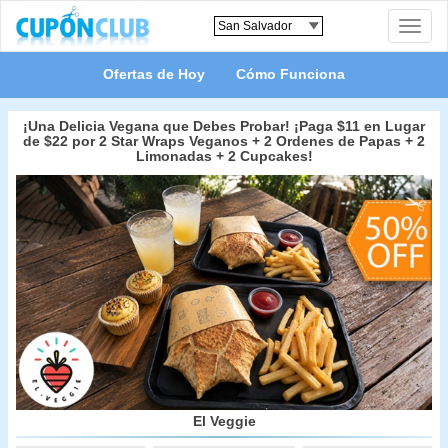
Toggle
naviga
Ofertas de Hoy
Cómo Funciona
¡Una Delicia Vegana que Debes Probar! ¡Paga $11 en Lugar
de $22 por 2 Star Wraps Veganos + 2 Ordenes de Papas + 2
Limonadas + 2 Cupcakes!
El Veggie