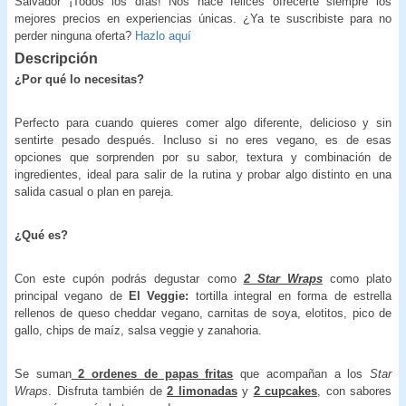
Salvador ¡Todos los días! Nos hace felices ofrecerte siempre los
mejores precios en experiencias únicas. ¿Ya te suscribiste para no
perder ninguna oferta?
Hazlo aquí
Descripción
¿Por qué lo necesitas?
Perfecto para cuando quieres comer algo diferente, delicioso y sin
sentirte pesado después. Incluso si no eres vegano, es de esas
opciones que sorprenden por su sabor, textura y combinación de
ingredientes, ideal para salir de la rutina y probar algo distinto en una
salida casual o plan en pareja.
¿Qué es?
Con este cupón podrás degustar como
2 Star Wraps
como plato
principal vegano de
El Veggie:
tortilla integral en forma de estrella
rellenos de queso cheddar vegano, carnitas de soya, elotitos, pico de
gallo, chips de maíz, salsa veggie y zanahoria.
Se suman
2 ordenes de papas fritas
que acompañan a los
Star
Wraps
. Disfruta también de
2 limonadas
y
2 cupcakes
, con sabores