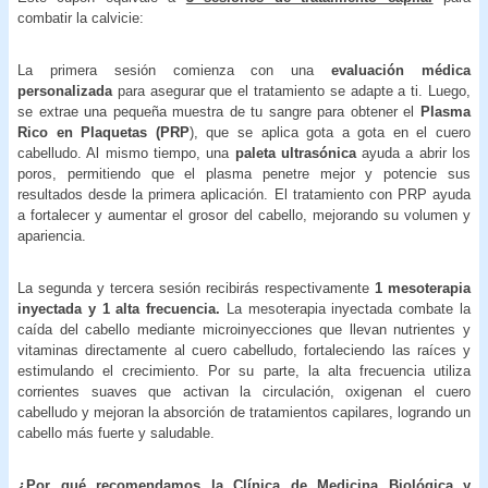
combatir la calvicie:
La primera sesión comienza con una
evaluación médica
personalizada
para asegurar que el tratamiento se adapte a ti. Luego,
se extrae una pequeña muestra de tu sangre para obtener el
Plasma
Rico en Plaquetas (PRP
), que se aplica gota a gota en el cuero
cabelludo. Al mismo tiempo, una
paleta ultrasónica
ayuda a abrir los
poros, permitiendo que el plasma penetre mejor y potencie sus
resultados desde la primera aplicación. El tratamiento con PRP ayuda
a fortalecer y aumentar el grosor del cabello, mejorando su volumen y
apariencia.
La segunda y tercera sesión recibirás respectivamente
1 mesoterapia
inyectada y 1 alta frecuencia.
La mesoterapia inyectada combate la
caída del cabello mediante microinyecciones que llevan nutrientes y
vitaminas directamente al cuero cabelludo, fortaleciendo las raíces y
estimulando el crecimiento. Por su parte, la alta frecuencia utiliza
corrientes suaves que activan la circulación, oxigenan el cuero
cabelludo y mejoran la absorción de tratamientos capilares, logrando un
cabello más fuerte y saludable.
¿Por qué recomendamos la Clínica de Medicina Biológica y