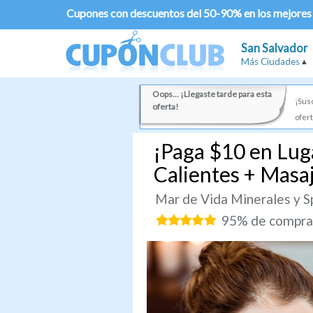
Cupones con descuentos del 50-90% en los mejores
San Salvador
Más Ciudades
Oops... ¡Llegaste tarde para esta
¡Susc
oferta!
ofert
¡Paga $10 en Lug
Calientes + Masaj
Mar de Vida Minerales y S
95% de comprad