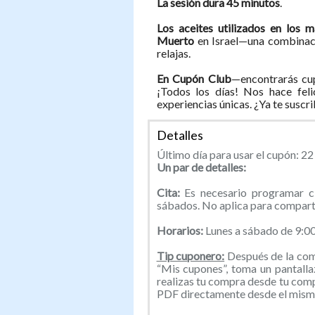
La sesión dura 45 minutos
.
Los aceites utilizados en los 
Muerto
en Israel—una combinació
relajas.
En Cupón Club
—encontrarás cup
¡Todos los días! Nos hace feli
experiencias únicas. ¿Ya te suscr
Detalles
Último día para usar el cupón: 2
Un par de detalles:
Cita:
Es necesario programar c
sábados. No aplica para comparti
Horarios:
Lunes a sábado de 9:0
Tip cuponero:
Después de la comp
“Mis cupones”, toma un pantallaz
realizas tu compra desde tu com
PDF directamente desde el mismo