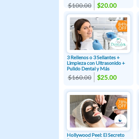
$100.00
$20.00
3 Rellenos o 3 Sellantes +
Limpieza con Ultrasonido +
Pulido Dental y Más
$160.00
$25.00
Hollywood Peel: El Secreto