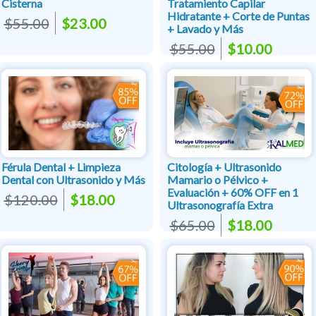
Cisterna
Tratamiento Capilar
Hidratante + Corte de Puntas
$55.00
$23.00
+ Lavado y Más
$55.00
$10.00
Férula Dental + Limpieza
Citología + Ultrasonido
Dental con Ultrasonido y Más
Mamario o Pélvico +
Evaluación + 60% OFF en 1
$120.00
$18.00
Ultrasonografía Extra
$65.00
$18.00