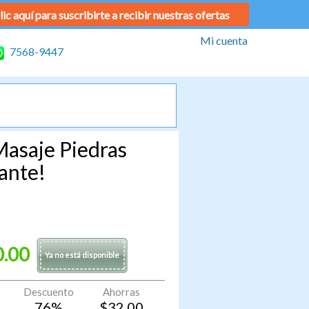
lic aquí para suscribirte a recibir nuestras ofertas
Mi cuenta
7568-9447
Masaje Piedras
ante!
0.00
Ya no está disponible
Descuento
Ahorras
76
%
$
32.00