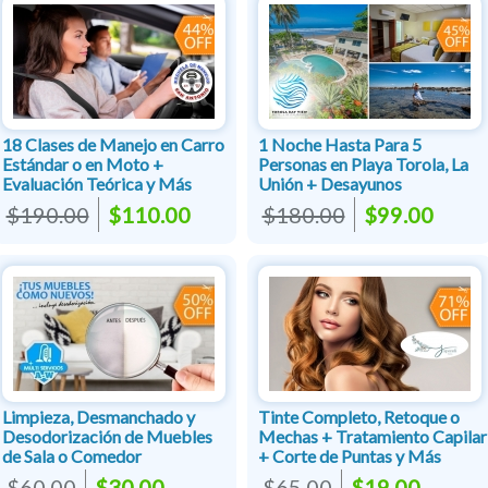
18 Clases de Manejo en Carro
1 Noche Hasta Para 5
Estándar o en Moto +
Personas en Playa Torola, La
Evaluación Teórica y Más
Unión + Desayunos
$190.00
$110.00
$180.00
$99.00
Limpieza, Desmanchado y
Tinte Completo, Retoque o
Desodorización de Muebles
Mechas + Tratamiento Capilar
de Sala o Comedor
+ Corte de Puntas y Más
$60.00
$30.00
$65.00
$19.00