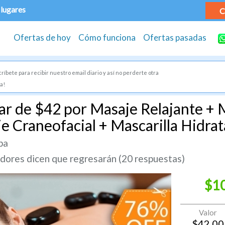
 lugares
C
Ofertas de hoy
Cómo funciona
Ofertas pasadas
ríbete para recibir nuestro email diario y así no perderte otra
a!
ar de $42 por Masaje Relajante + 
e Craneofacial + Mascarilla Hidrat
pa
ores dicen que regresarán (20 respuestas)
$1
Valor
$
42.00