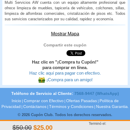
Multi Servicios AW cuenta con un equipo altamente profesional que
ofrece limpieza de muebles, tapicería de vehículos, colchones, sillas,
limpieza de alfombras comerciales, cristalización de pisos etc. Todos
sus servicios caracterizados por su calidad, rapidez y economía.
Mostrar Mapa
Compartir este cupón
Haz clic en "¡Compra tu Cupón!"
para comprar en línea.
Haz clic aquí para pagar con efectivo.
¡Compra para un amigo!
Teléfono de Servicio al Cliente:
7568-9447 (WhatsApp)
Inicio
Comprar con Efectivo
Ofertas Pasadas
Política de
|
|
|
Privacidad
Contáctanos
Términos y Condiciones
Nuestra Garantia.
|
|
|
© 2026 Cupón Club. Todos los derechos reservados.
Terminó el:
$50.00
$25.00