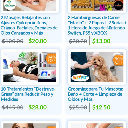
2 Masajes Relajantes con
2 Hamburguesas de Carne
Ajustes Quiroprácticos,
"Mario" + 2 Papas + 2 Sodas +
Cráneo-Faciales, Drenajes de
1 Hora de Juego de Nintendo
Ojos Cansados y Más
Switch, PS5 y XBOX
$100.00
$20.00
$20.90
$13.00
18 Tratamientos “Destruye-
Grooming para Tu Mascota:
Grasa” para Reducir Peso y
Baño + Corte + Limpieza de
Medidas
Oídos y Más
$445.00
$28.00
$25.00
$12.50