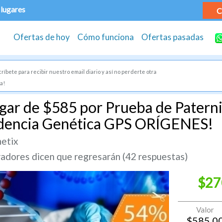
 lugares
C
Ofertas de hoy
Cómo funciona
Ofertas pasadas
ríbete para recibir nuestro email diario y así no perderte otra
a!
gar de $585 por Prueba de Paterni
dencia Genética GPS ORÍGENES!
netix
dores dicen que regresarán (42 respuestas)
$27
Valor
$
585.0