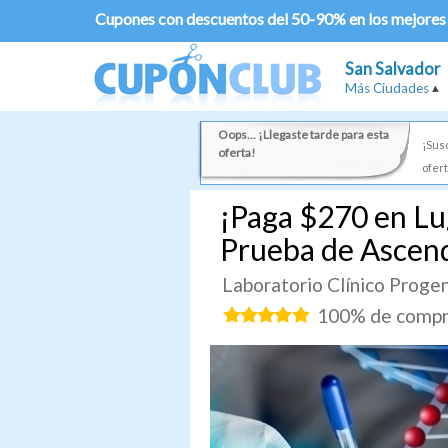
Cupones con descuentos del 50-90% en los mejores
San Salvador
Más Ciudades
Oops... ¡Llegaste tarde para esta
¡Susc
oferta!
ofert
¡Paga $270 en Lu
Prueba de Ascen
Laboratorio Clínico Proge
100% de compra