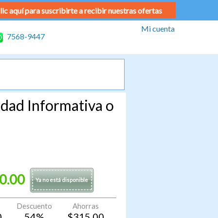
lic aquí para suscribirte a recibir nuestras ofertas
Mi cuenta
7568-9447
dad Informativa o
0.00
Ya no está disponible
Descuento
Ahorras
0
54
%
$
315.00