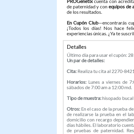
PROGenetix
cuenta con acredit
de paternidad y con
equipos de a
de los resultados.
En Cupón Club
—encontrarás cup
¡Todos los días! Nos hace feli
experiencias únicas. ¿Ya te suscr
Detalles
Último día para usar el cupón: 2
Un par de detalles:
Cita:
Realiza tu cita al 2270-842
Horarios:
Lunes a viernes de 
sábados de 7:00 am a 12:00 md.
Tipo de muestra:
hisopado bucal (
Otros:
En el caso de la prueba d
de realizarse la prueba en el l
domicilio con recargo dependien
días hábiles. El laboratorio cuen
de pruebas de paternidad. Res