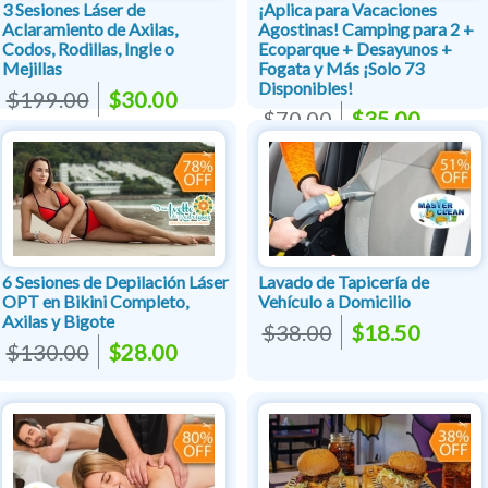
3 Sesiones Láser de
¡Aplica para Vacaciones
Aclaramiento de Axilas,
Agostinas! Camping para 2 +
Codos, Rodillas, Ingle o
Ecoparque + Desayunos +
Mejillas
Fogata y Más ¡Solo 73
Disponibles!
$199.00
$30.00
$70.00
$35.00
6 Sesiones de Depilación Láser
Lavado de Tapicería de
OPT en Bikini Completo,
Vehículo a Domicilio
Axilas y Bigote
$38.00
$18.50
$130.00
$28.00