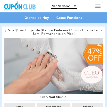
Toggle
naviga
Ofertas de Hoy
Cómo Funciona
¡Paga $9 en Lugar de $17 por Pedicure Clínico + Esmaltado
Semi Permanente en Pies!
Cleo Nail Studio
Valor
Descuento
Ahorras