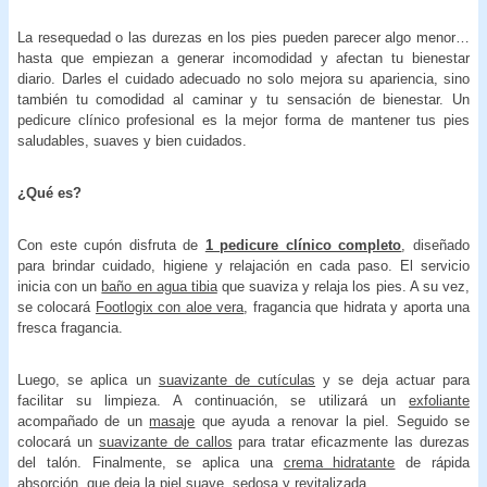
La resequedad o las durezas en los pies pueden parecer algo menor…
hasta que empiezan a generar incomodidad y afectan tu bienestar
diario. Darles el cuidado adecuado no solo mejora su apariencia, sino
también tu comodidad al caminar y tu sensación de bienestar. Un
pedicure clínico profesional es la mejor forma de mantener tus pies
saludables, suaves y bien cuidados.
¿Qué es?
Con este cupón disfruta de
1 pedicure clínico completo
, diseñado
para brindar cuidado, higiene y relajación en cada paso. El servicio
inicia con un
baño en agua tibia
que suaviza y relaja los pies. A su vez,
se colocará
Footlogix con aloe vera
, fragancia que hidrata y aporta una
fresca fragancia.
Luego, se aplica un
suavizante de cutículas
y se deja actuar para
facilitar su limpieza. A continuación, se utilizará un
exfoliante
acompañado de un
masaje
que ayuda a renovar la piel. Seguido se
colocará un
suavizante de callos
para tratar eficazmente las durezas
del talón. Finalmente, se aplica una
crema hidratante
de rápida
absorción, que deja la piel suave, sedosa y revitalizada.