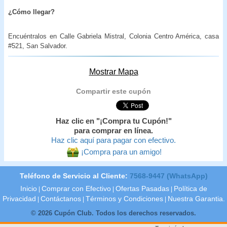
¿Cómo llegar?
Encuéntralos en Calle Gabriela Mistral, Colonia Centro América, casa
#521, San Salvador.
Mostrar Mapa
Compartir este cupón
Haz clic en "¡Compra tu Cupón!"
para comprar en línea.
Haz clic aquí para pagar con efectivo.
¡Compra para un amigo!
Teléfono de Servicio al Cliente:
7568-9447 (WhatsApp)
Inicio
Comprar con Efectivo
Ofertas Pasadas
Política de
|
|
|
Privacidad
Contáctanos
Términos y Condiciones
Nuestra Garantia.
|
|
|
© 2026 Cupón Club. Todos los derechos reservados.