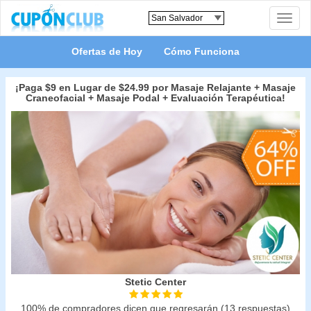
Toggle
naviga
Ofertas de Hoy
Cómo Funciona
¡Paga $9 en Lugar de $24.99 por Masaje Relajante + Masaje
Craneofacial + Masaje Podal + Evaluación Terapéutica!
Stetic Center
100% de compradores dicen que regresarán (13 respuestas)