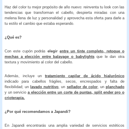
Haz del color tu mejor propósito de año nuevo: reinventa tu look con las
tendencias que transforman el cabello, despierta miradas con una
melena llena de luz y personalidad y aprovecha esta oferta para darle a
tu estilo el cambio que estaba esperando.
¿Qué es?
Con este cupón podrás
elegir
entre un tinte completo, retoque o
mechas a elección entre balayage o babylights
que le dan otra
textura y movimiento al color del cabello.
Además, incluye un
tratamiento capilar de ácido hialurónico
indicado para cabellos frágiles, secos, encrespados y falta de
flexibilidad; un
lavado nutritivo
, un
sellador de color
, un
planchado
y un servicio
a elección entre un corte de puntas, split ender pro o
crioterapia.
¿Por qué recomendamos a Japandi?
En Japandi encontrarás una amplia variedad de servicios estéticos