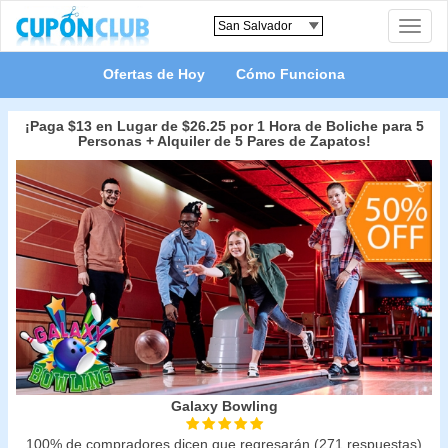
Toggle
naviga
Ofertas de Hoy
Cómo Funciona
¡Paga $13 en Lugar de $26.25 por 1 Hora de Boliche para 5
Personas + Alquiler de 5 Pares de Zapatos!
Galaxy Bowling
100% de compradores dicen que regresarán (271 respuestas)