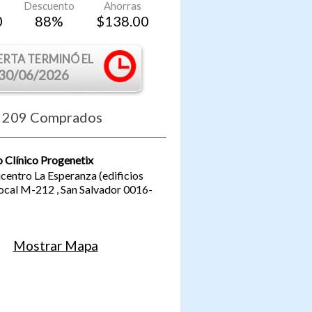
Descuento
Ahorras
0
88
%
$
138.00
ERTA TERMINÓ EL
30/06/2026
209
Comprados
 Clínico Progenetix
entro La Esperanza (edificios
local M-212
,
San Salvador
0016-
Mostrar Mapa