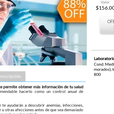
Valor
$
156.0
OF
Laboratorio
Cond. Medic
morados),
800
escripción
te permite obtener más información de tu salud
omendable hacerlo como un control anual de
 te ayudarán a descubrir anemias, infecciones,
ar u otras afecciones antes de que sea demasiado