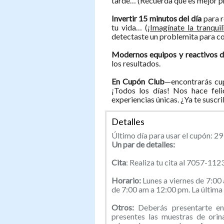
tarde… (Recuerda que es mejor p
Invertir 15 minutos del día
para r
tu vida… (
¡Imagínate la tranqui
detectaste un problemita para c
Modernos equipos y reactivos de
los resultados.
En Cupón Club
—encontrarás cup
¡Todos los días! Nos hace feli
experiencias únicas. ¿Ya te suscr
Detalles
Último día para usar el cupón: 29 
Un par de detalles:
Cita
: Realiza tu cita al 7057-112
Horario:
Lunes a viernes de 7:00
de 7:00 am a 12:00 pm. La última 
Otros:
Deberás presentarte en
presentes las muestras de orin