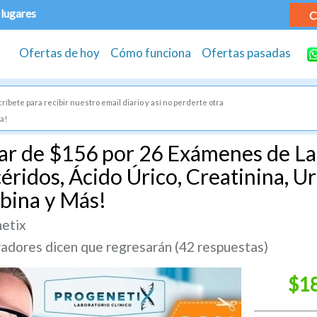
 lugares
C
Ofertas de hoy
Cómo funciona
Ofertas pasadas
ríbete para recibir nuestro email diario y así no perderte otra
a!
ar de $156 por 26 Exámenes de Lab
céridos, Ácido Úrico, Creatinina, U
bina y Más!
netix
dores dicen que regresarán (42 respuestas)
$1