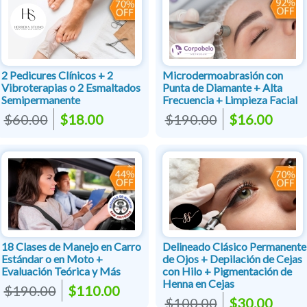
2 Pedicures Clínicos + 2
Microdermoabrasión con
Vibroterapias o 2 Esmaltados
Punta de Diamante + Alta
Semipermanente
Frecuencia + Limpieza Facial
$60.00
$18.00
$190.00
$16.00
18 Clases de Manejo en Carro
Delineado Clásico Permanente
Estándar o en Moto +
de Ojos + Depilación de Cejas
Evaluación Teórica y Más
con Hilo + Pigmentación de
Henna en Cejas
$190.00
$110.00
$100.00
$30.00