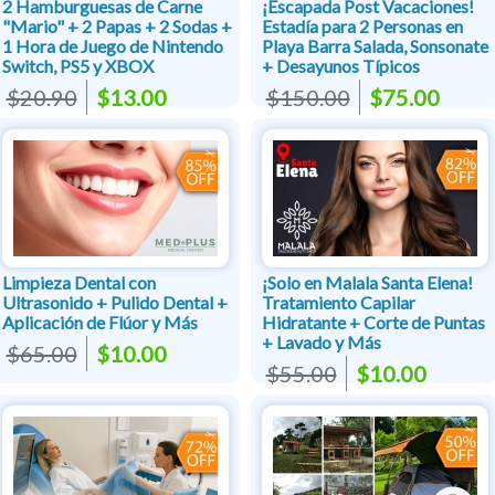
2 Hamburguesas de Carne
¡Escapada Post Vacaciones!
"Mario" + 2 Papas + 2 Sodas +
Estadía para 2 Personas en
1 Hora de Juego de Nintendo
Playa Barra Salada, Sonsonate
Switch, PS5 y XBOX
+ Desayunos Típicos
$20.90
$13.00
$150.00
$75.00
Limpieza Dental con
¡Solo en Malala Santa Elena!
Ultrasonido + Pulido Dental +
Tratamiento Capilar
Aplicación de Flúor y Más
Hidratante + Corte de Puntas
+ Lavado y Más
$65.00
$10.00
$55.00
$10.00