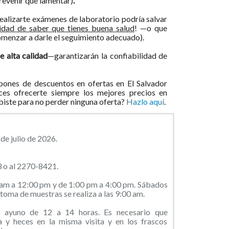
revenir que lamentar)
.
ealizarte exámenes de laboratorio podría salvar
lidad de saber que tienes buena salud
! —o que
omenzar a darle el seguimiento adecuado).
 alta calidad
—garantizarán la confiabilidad de
ones de descuentos en ofertas en El Salvador
ces ofrecerte siempre los mejores precios en
ibiste para no perder ninguna oferta?
Hazlo aquí
.
de julio de 2026.
3 o al 2270-8421.
 am a 12:00 pm y de 1:00 pm a 4:00 pm. Sábados
toma de muestras se realiza a las 9:00 am.
 ayuno de 12 a 14 horas. Es necesario que
a y heces en la misma visita y en los frascos