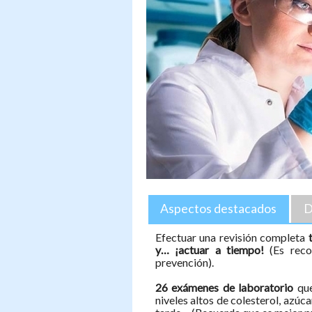
Aspectos destacados
D
Efectuar una revisión completa
y… ¡actuar a tiempo!
(Es rec
prevención).
26 exámenes de laboratorio
que
niveles altos de colesterol, azúc