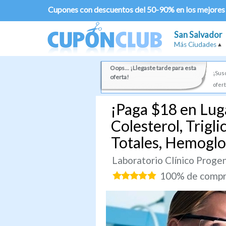
Cupones con descuentos del 50-90% en los mejores
San Salvador
Más Ciudades
Oops... ¡Llegaste tarde para esta
¡Susc
oferta!
ofert
¡Paga $18 en Lug
Colesterol, Trigli
Totales, Hemoglo
Laboratorio Clínico Proge
100% de compra