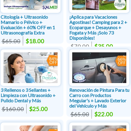
Citología + Ultrasonido
¡Aplica para Vacaciones
Mamario o Pélvico +
Agostinas! Camping para 2 +
Evaluación + 60% OFF en 1
Ecoparque + Desayunos +
Ultrasonografía Extra
Fogata y Más ¡Solo 73
Disponibles!
$65.00
$18.00
$70.00
$35.00
3 Rellenos o 3 Sellantes +
Renovación de Pintura Para tu
Limpieza con Ultrasonido +
Carro con Productos
Pulido Dental y Más
Meguiar's + Lavado Exterior
del Vehículo y Más
$160.00
$25.00
$65.00
$22.00