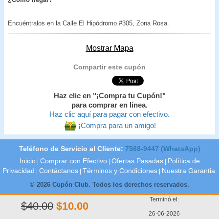
Encuéntralos en la Calle El Hipódromo #305, Zona Rosa.
Mostrar Mapa
Compartir este cupón
Haz clic en "¡Compra tu Cupón!"
para comprar en línea.
Haz clic aquí para pagar con efectivo.
¡Compra para un amigo!
Teléfono de Servicio al Cliente:
7568-9447 (WhatsApp)
Inicio
Comprar con Efectivo
Ofertas Pasadas
Política de
|
|
|
Privacidad
Contáctanos
Términos y Condiciones
Nuestra Garantia.
|
|
|
© 2026 Cupón Club. Todos los derechos reservados.
Terminó el:
$40.00
$10.00
26-06-2026