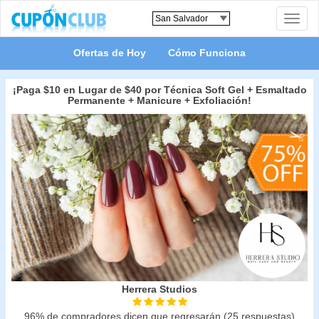
Toggle
naviga
Ofertas de Hoy
Cómo Funciona
¡Paga $10 en Lugar de $40 por Técnica Soft Gel + Esmaltado
Permanente + Manicure + Exfoliación!
Herrera Studios
96% de compradores dicen que regresarán (25 respuestas)