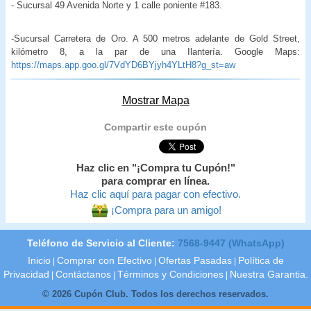
- Sucursal 49 Avenida Norte y 1 calle poniente #183.
-Sucursal Carretera de Oro. A 500 metros adelante de Gold Street,
kilómetro 8, a la par de una Ilantería. Google Maps:
https://maps.app.goo.gl/7VdYD6BYjyh4YLtH8?g_st=aw
Mostrar Mapa
Compartir este cupón
Haz clic en "¡Compra tu Cupón!"
para comprar en línea.
Haz clic aquí para pagar con efectivo.
¡Compra para un amigo!
Teléfono de Servicio al Cliente:
7568-9447 (WhatsApp)
Inicio
Comprar con Efectivo
Ofertas Pasadas
Política de
|
|
|
Privacidad
Contáctanos
Términos y Condiciones
Nuestra Garantia.
|
|
|
© 2026 Cupón Club. Todos los derechos reservados.