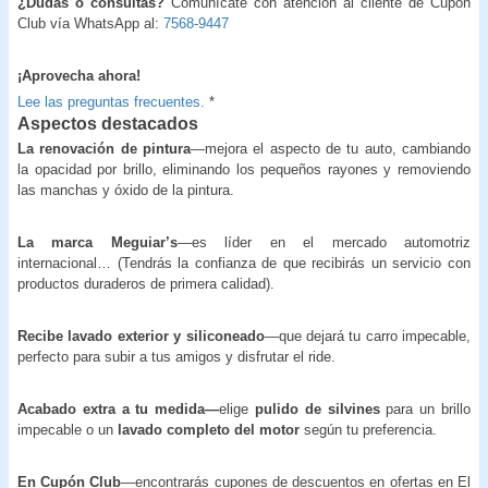
¿Dudas o consultas?
Comunícate con atención al cliente de Cupón
Club vía WhatsApp al:
7568-9447
¡
Aprovecha ahora!
Lee las preguntas frecuentes.
*
Aspectos destacados
La renovación de pintura
—mejora el aspecto de tu auto, cambiando
la opacidad por brillo, eliminando los pequeños rayones y removiendo
las manchas y óxido de la pintura.
La marca Meguiar’s
—es líder en el mercado automotriz
internacional… (Tendrás la confianza de que recibirás un servicio con
productos duraderos de primera calidad).
Recibe lavado exterior y siliconeado
—que dejará tu carro impecable,
perfecto para subir a tus amigos y disfrutar el ride.
Acabado extra a tu medida—
elige
pulido de silvines
para un brillo
impecable o un
lavado completo del motor
según tu preferencia.
En Cupón Club
—encontrarás cupones de descuentos en ofertas en El