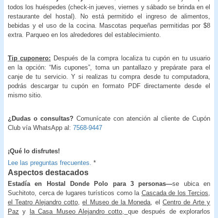
todos los huéspedes (check-in jueves, viernes y sábado se brinda en el
restaurante del hostal). No está permitido el ingreso de alimentos,
bebidas y el uso de la cocina. Mascotas pequeñas permitidas por $8
extra. Parqueo en los alrededores del establecimiento.
Tip cuponero:
Después de la compra localiza tu cupón en tu usuario
en la opción: “Mis cupones”, toma un pantallazo y prepárate para el
canje de tu servicio. Y si realizas tu compra desde tu computadora,
podrás descargar tu cupón en formato PDF directamente desde el
mismo sitio.
¿Dudas o consultas?
Comunícate con atención al cliente de Cupón
Club vía WhatsApp al:
7568-9447
¡Qué lo disfrutes!
Lee las preguntas frecuentes.
*
Aspectos destacados
Estadía en Hostal Donde Polo para 3 personas—
se ubica en
Suchitoto, cerca de lugares turísticos como la
Cascada de los Tercios
,
el Teatro Alejandro cotto
,
el Museo de la Moneda
, el
Centro de Arte y
Paz
y
la Casa Museo Alejandro cotto,
que después de explorarlos