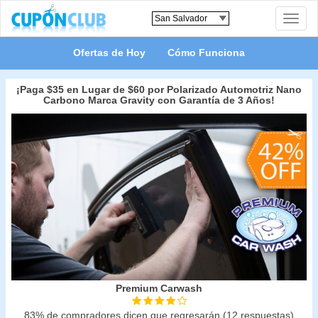
Toggle
naviga
Ofertas de Hoy
Cómo Funciona
¡Paga $35 en Lugar de $60 por Polarizado Automotriz Nano
Carbono Marca Gravity con Garantía de 3 Años!
Premium Carwash
83% de compradores dicen que regresarán (12 respuestas)