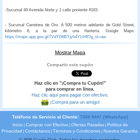
-Sucursal 49 Avenida Norte y 1 calle poniente #183.
- Sucursal Carretera de Oro. A 500 metros adelante de Gold Street,
kilómetro 8, a la par de una Ilantería. Google Maps:
https://maps.app.goo.gl/7VdYD6BYjyh4YLtH8?g_st=aw
Mostrar Mapa
Compartir este cupón
Haz clic en "¡Compra tu Cupón!"
para comprar en línea.
Haz clic aquí para pagar con efectivo.
¡Compra para un amigo!
Teléfono de Servicio al Cliente:
7568-9447 (WhatsApp)
Inicio
Comprar con Efectivo
Ofertas Pasadas
Política de
|
|
|
Privacidad
Contáctanos
Términos y Condiciones
Nuestra Garantia.
|
|
|
© 2026 Cupón Club. Todos los derechos reservados.