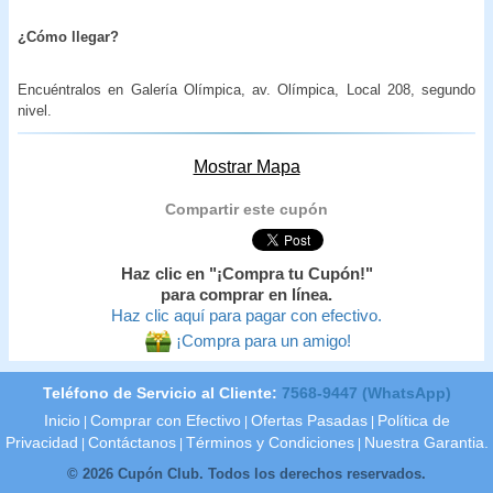
¿Cómo llegar?
Encuéntralos en Galería Olímpica, av. Olímpica, Local 208, segundo
nivel.
Mostrar Mapa
Compartir este cupón
Haz clic en "¡Compra tu Cupón!"
para comprar en línea.
Haz clic aquí para pagar con efectivo.
¡Compra para un amigo!
Teléfono de Servicio al Cliente:
7568-9447 (WhatsApp)
Inicio
Comprar con Efectivo
Ofertas Pasadas
Política de
|
|
|
Privacidad
Contáctanos
Términos y Condiciones
Nuestra Garantia.
|
|
|
© 2026 Cupón Club. Todos los derechos reservados.