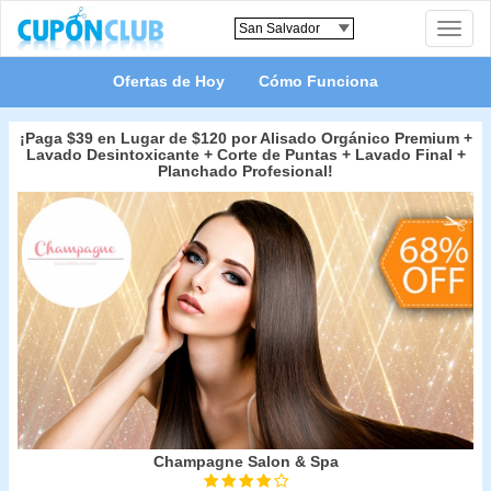
Toggle
naviga
Ofertas de Hoy
Cómo Funciona
¡Paga $39 en Lugar de $120 por Alisado Orgánico Premium +
Lavado Desintoxicante + Corte de Puntas + Lavado Final +
Planchado Profesional!
Champagne Salon & Spa