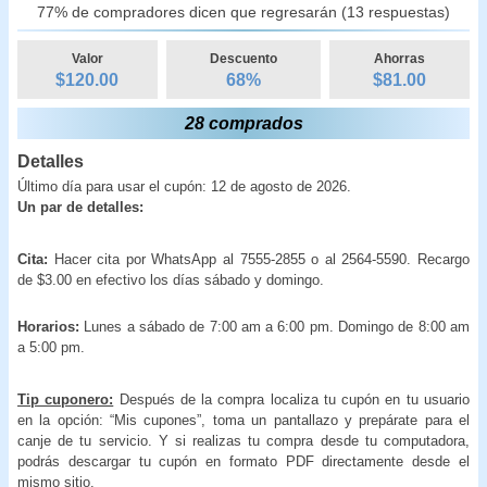
77% de compradores dicen que regresarán (13 respuestas)
Valor
Descuento
Ahorras
$120.00
68
%
$
81.00
28 comprados
Detalles
Último día para usar el cupón: 12 de agosto de 2026.
Un par de detalles:
Cita:
Hacer cita por WhatsApp al 7555-2855 o al 2564-5590. Recargo
de $3.00 en efectivo los días sábado y domingo.
Horarios:
Lunes a sábado de 7:00 am a 6:00 pm. Domingo de 8:00 am
a 5:00 pm.
Tip cuponero:
Después de la compra localiza tu cupón en tu usuario
en la opción: “Mis cupones”, toma un pantallazo y prepárate para el
canje de tu servicio. Y si realizas tu compra desde tu computadora,
podrás descargar tu cupón en formato PDF directamente desde el
mismo sitio.