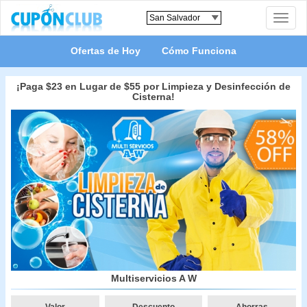
Toggle
naviga
Ofertas de Hoy
Cómo Funciona
¡Paga $23 en Lugar de $55 por Limpieza y Desinfección de
Cisterna!
Multiservicios A W
Valor
Descuento
Ahorras