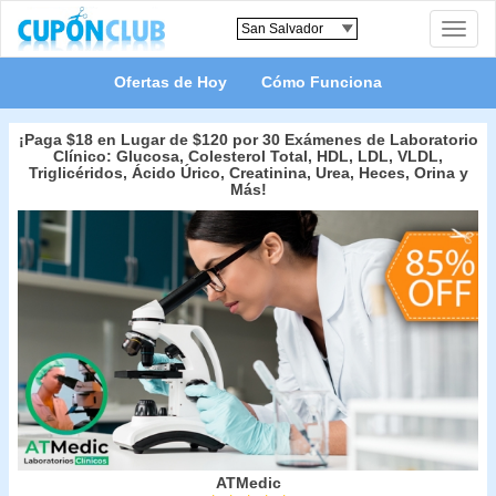
Toggle
naviga
Ofertas de Hoy
Cómo Funciona
¡Paga $18 en Lugar de $120 por 30 Exámenes de Laboratorio
Clínico: Glucosa, Colesterol Total, HDL, LDL, VLDL,
Triglicéridos, Ácido Úrico, Creatinina, Urea, Heces, Orina y
Más!
ATMedic