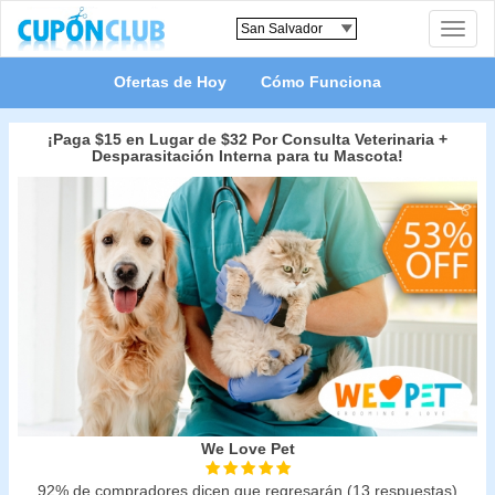
Toggle
naviga
Ofertas de Hoy
Cómo Funciona
¡Paga $15 en Lugar de $32 Por Consulta Veterinaria +
Desparasitación Interna para tu Mascota!
We Love Pet
92% de compradores dicen que regresarán (13 respuestas)