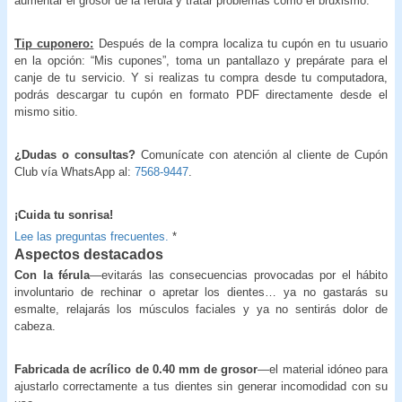
aumentar el grosor de la férula y tratar problemas como el bruxismo.
Tip cuponero:
Después de la compra localiza tu cupón en tu usuario
en la opción: “Mis cupones”, toma un pantallazo y prepárate para el
canje de tu servicio. Y si realizas tu compra desde tu computadora,
podrás descargar tu cupón en formato PDF directamente desde el
mismo sitio.
¿Dudas o consultas?
Comunícate con atención al cliente de Cupón
Club vía WhatsApp al:
7568-9447
.
¡Cuida tu sonrisa!
Lee las preguntas frecuentes.
*
Aspectos destacados
Con la férula
—evitarás las consecuencias provocadas por el hábito
involuntario de rechinar o apretar los dientes… ya no gastarás su
esmalte, relajarás los músculos faciales y ya no sentirás dolor de
cabeza.
Fabricada de acrílico de 0.40 mm de grosor
—el material idóneo para
ajustarlo correctamente a tus dientes sin generar incomodidad con su