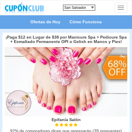
Toggle
naviga
Ofertas de Hoy
Cómo Funciona
¡Paga $12 en Lugar de $38 por Manicure Spa + Pedicure Spa
+ Esmaltado Permanente OPI o Gelish en Manos y Pies!
Epifanía Salón
92% de compradores dicen que regresarán (39 respuestas)