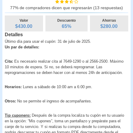
77% de compradores dicen que regresarán (13 respuestas)
Valor
Descuento
Ahorras
$430.00
65
%
$
280.00
Detalles
Último día para usar el cupón: 31 de julio de 2025.
Un par de detalles:
Cita:
Es necesario realizar cita al 7649-1290 o al 2566-2500. Máximo
10 minutos de espera. Si no, se deberá reprogramar. Las
reprogramaciones se deben hacer con al menos 24h de anticipación.
Horarios:
Lunes a sábado de 10:00 am a 6:00 pm.
Otros:
No se permite el ingreso de acompañantes.
Tip cuponero:
Después de la compra localiza tu cupón en tu usuario
en la opción: “Mis cupones”, toma un pantallazo y prepárate para el
canje de tu servicio. Y si realizas tu compra desde tu computadora,
podrás descargar tu cupón en formato PDF directamente desde el