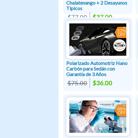
Chalatenango + 2 Desayunos
Típicos
$77.00
$37.00
Polarizado Automotriz Nano
Carbón para Sedán con
Garantía de 3 Años
$75.00
$36.00