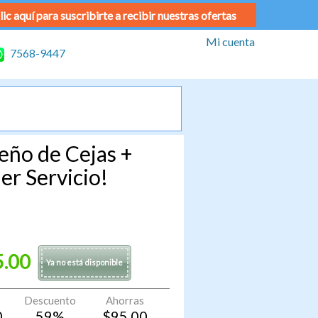
lic aquí para suscribirte a recibir nuestras ofertas
Mi cuenta
7568-9447
eño de Cejas +
er Servicio!
5.00
Ya no está disponible
Descuento
Ahorras
0
59
%
$
95.00