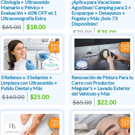
Citología + Ultrasonido
¡Aplica para Vacaciones
Mamario o Pélvico +
Agostinas! Camping para 2 +
Evaluación + 60% OFF en 1
Ecoparque + Desayunos +
Ultrasonografía Extra
Fogata y Más ¡Solo 73
Disponibles!
$65.00
$18.00
$70.00
$35.00
3 Rellenos o 3 Sellantes +
Renovación de Pintura Para tu
Limpieza con Ultrasonido +
Carro con Productos
Pulido Dental y Más
Meguiar's + Lavado Exterior
del Vehículo y Más
$160.00
$25.00
$65.00
$22.00