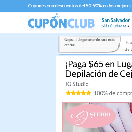
Cupones con descuentos del 50-90% en los mejores
San Salvador
Más Ciudades
Oops... ¡Llegaste tarde para esta
¡Susc
oferta!
ofert
¡Paga $65 en Lug
Depilación de Cej
IG Studio
100% de compra