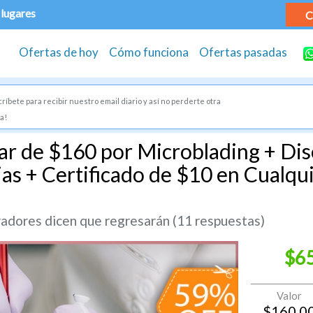
 lugares
C
Ofertas de hoy
Cómo funciona
Ofertas pasadas
ríbete para recibir nuestro email diario y así no perderte otra
a!
ar de $160 por Microblading + Dis
as + Certificado de $10 en Cualqui
dores dicen que regresarán (11 respuestas)
$6
Valor
$
160.0