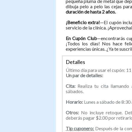
pequeña pluma de metal que depos
dibuja pelo a pelo las cejas par
duración de hasta 2 años.
¡Beneficio extra!
—El cupón incl
servicio de la clínica. ¡Aprovecha
En Cupón Club
—encontrarás cup
¡Todos los días! Nos hace feli
experiencias únicas. ¿Ya te suscr
Detalles
Último día para usar el cupón: 1
Un par de detalles:
Cita:
Realiza tu cita llamando
sábados.
Horario:
Lunes a sábado de 8:30 
Otros:
No incluye retoque. Deb
deberás pagar $2.00 por retirarlo
Tip cuponero:
Después de la comp