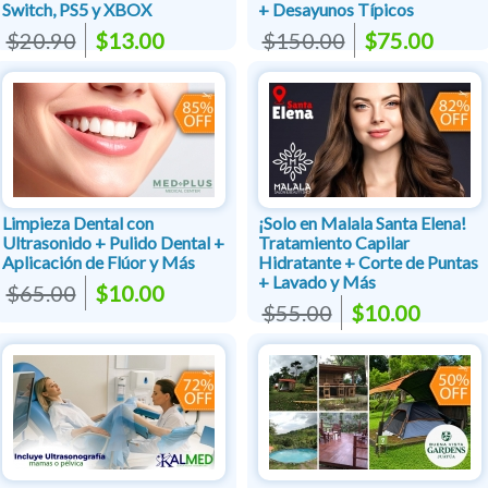
Switch, PS5 y XBOX
+ Desayunos Típicos
$20.90
$13.00
$150.00
$75.00
Limpieza Dental con
¡Solo en Malala Santa Elena!
Ultrasonido + Pulido Dental +
Tratamiento Capilar
Aplicación de Flúor y Más
Hidratante + Corte de Puntas
+ Lavado y Más
$65.00
$10.00
$55.00
$10.00