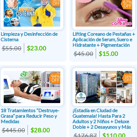
Limpieza y Desinfección de
Lifting Coreano de Pestañas +
Cisterna
Aplicación de Serum, Suero e
Hidratante + Pigmentación
$55.00
$23.00
$45.00
$15.00
18 Tratamientos “Destruye-
¡Estadía en Ciudad de
Grasa” para Reducir Peso y
Guatemala! Hasta Para 2
Medidas
Adultos y 2 Niños + Deluxe
Doble + 2 Desayunos y Más
$445.00
$28.00
$176.87
$110.00