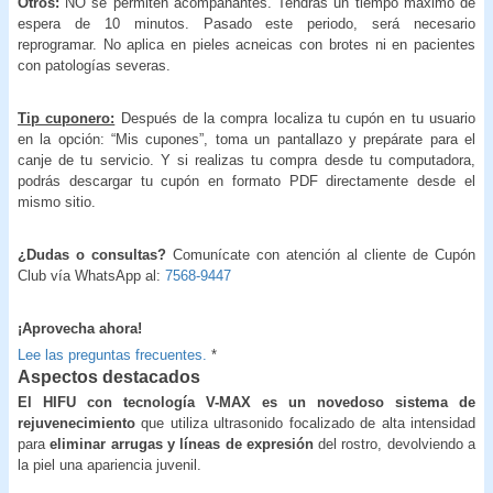
Otros:
NO se permiten acompañantes. Tendrás un tiempo máximo de
espera de 10 minutos. Pasado este periodo, será necesario
reprogramar. No aplica en pieles acneicas con brotes ni en pacientes
con patologías severas.
Tip cuponero:
Después de la compra localiza tu cupón en tu usuario
en la opción: “Mis cupones”, toma un pantallazo y prepárate para el
canje de tu servicio. Y si realizas tu compra desde tu computadora,
podrás descargar tu cupón en formato PDF directamente desde el
mismo sitio.
¿Dudas o consultas?
Comunícate con atención al cliente de Cupón
Club vía WhatsApp al:
7568-9447
¡Aprovecha ahora!
Lee las preguntas frecuentes.
*
Aspectos destacados
El HIFU con tecnología V-MAX es un novedoso sistema de
rejuvenecimiento
que utiliza ultrasonido focalizado de alta intensidad
para
eliminar arrugas y líneas de expresión
del rostro, devolviendo a
la piel una apariencia juvenil.