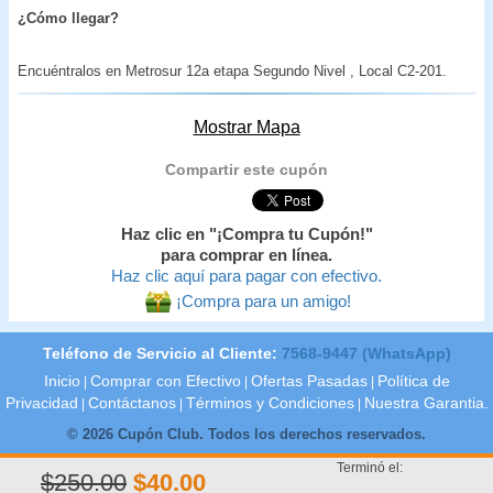
¿Cómo llegar?
Encuéntralos en Metrosur 12a etapa Segundo Nivel , Local C2-201.
Mostrar Mapa
Compartir este cupón
Haz clic en "¡Compra tu Cupón!"
para comprar en línea.
Haz clic aquí para pagar con efectivo.
¡Compra para un amigo!
Teléfono de Servicio al Cliente:
7568-9447 (WhatsApp)
Inicio
Comprar con Efectivo
Ofertas Pasadas
Política de
|
|
|
Privacidad
Contáctanos
Términos y Condiciones
Nuestra Garantia.
|
|
|
© 2026 Cupón Club. Todos los derechos reservados.
Terminó el:
$250.00
$40.00