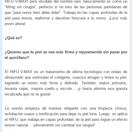
HIFU V-MAX! pero olvídate del nombre raro: básicamente es como un
“lifting sin cirugía”, perfecto si no eres de las personas partidarias de
que “para verse bien debe doler”. Trabaja en las capas profundas de la
piel para tensar, reafirmar y devolver frescura a tu rostro. ¡Luce más
joven ahora!
¿Qué es?
¿Quieres que tu piel se vea más firme y rejuvenecida sin pasar por
el quirófano?
El HIFU V-MAX es un tratamiento de última tecnología con ondas de
ultrasonido que estimulan el colágeno, suaviza arrugas y tensa tu piel,
logrando un rostro más firme y definido. También, realza pómulos,
levanta cejas, mejora cuello y escote… ¡y hasta elimina esa grasita
localizada que no te gusta!
La sesión empieza de manera relajante con una limpieza clínica,
exfoliación suave y tonificación para dejar tu piel lista. Luego, se aplica
el HIFU, que trabaja en capas profundas de la piel para lograr un efecto
tensor natural… ¡obviamente sin cambiar tus rasgos!