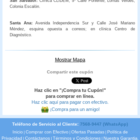
San Salvador:
Clínica CLIDEM, 5ª Calle Poniente, Lomas Verdes,
Colonia Escalón.
Santa Ana:
Avenida Independencia Sur y Calle José Mariano
Méndez, esquina opuesta a correos; en clínica Centro de
Diagnóstico.
Mostrar Mapa
Compartir este cupón
Haz clic en "¡Compra tu Cupón!"
para comprar en línea.
Haz clic aquí para pagar con efectivo.
¡Compra para un amigo!
Teléfono de Servicio al Cliente:
7568-9447 (WhatsApp)
Inicio
Comprar con Efectivo
Ofertas Pasadas
Política de
|
|
|
Privacidad
Contáctanos
Términos y Condiciones
Nuestra Garantia.
|
|
|