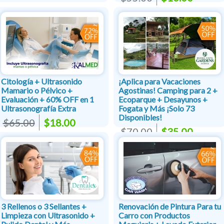
Citología + Ultrasonido
¡Aplica para Vacaciones
Mamario o Pélvico +
Agostinas! Camping para 2 +
Evaluación + 60% OFF en 1
Ecoparque + Desayunos +
Ultrasonografía Extra
Fogata y Más ¡Solo 73
Disponibles!
$65.00
$18.00
$70.00
$35.00
3 Rellenos o 3 Sellantes +
Renovación de Pintura Para tu
Limpieza con Ultrasonido +
Carro con Productos