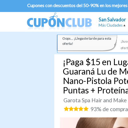
Cupones con descuentos del 50-90% en los mejores
San Salvador
Más Ciudades
Oops... ¡Llegaste tarde para esta
¡Susc
oferta!
ofert
¡Paga $15 en Luga
Guaraná Lu de Me
Nano-Pistola Pot
Puntas + Proteín
Garota Spa Hair and Make
93% de comprad