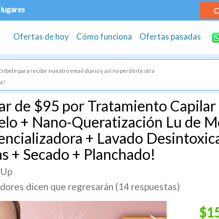
 lugares
C
Ofertas de hoy
Cómo funciona
Ofertas pasadas
ríbete para recibir nuestro email diario y así no perderte otra
a!
r de $95 por Tratamiento Capilar 
lo + Nano-Queratización Lu de Me
encializadora + Lavado Desintoxic
as + Secado + Planchado!
 Up
ores dicen que regresarán (14 respuestas)
$1