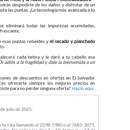
odrás despedirte de los daños y disfrutar de un
asta las puntas. ¡La tecnología más avanzada a tu
se eliminará todas las impurezas acumuladas,
efrescante.
á esas puntas rebeldes y
el secado y planchado
to.
alecerá cada hebra y le dará a tu cabello esa
Di adiós a la fragilidad y dale la bienvenida a un
ones de descuentos en ofertas en El Salvador
ces ofrecerte siempre los mejores precios en
ibiste para no perder ninguna oferta?
Hazlo aquí
.
de julio de 2025.
 tu cita llamando al 2298-5980 o al 7682-3071.
ados. No aplica los días 1 y 10 de mayo, y 17 de