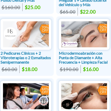
Pulido Dental y Más
Meguiar's + Lavado Exterior
del Vehículo y Más
$160.00
$25.00
$65.00
$22.00
2 Pedicures Clínicos + 2
Microdermoabrasión con
Vibroterapias o 2 Esmaltados
Punta de Diamante + Alta
Semipermanente
Frecuencia + Limpieza Facial
$60.00
$18.00
$190.00
$16.00