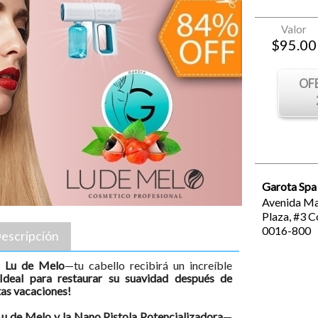
Valor
$
95.00
OF
Garota Spa
Avenida Ma
Plaza, #3
C
0016-800
escripción
á Lu de Melo
—tu cabello recibirá un increíble
¡Ideal para restaurar su suavidad después de
stas vacaciones!
u de Melo y la Nano Pistola Potencializadora
—