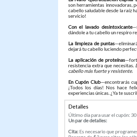
son herramientas innovadoras, p
cabello saludable desde la raíz h
servicio!
Con el lavado desintoxicante
—
dándole a tu cabello un respiro r
La limpieza de puntas
—eliminar
dejará tu cabello luciendo perfec
La aplicación de proteínas
—fort
resistencia extra que necesitas.
cabello más fuerte y resistente.
En Cupón Club
—encontrarás cup
¡Todos los días! Nos hace feli
experiencias únicas. ¿Ya te suscr
Detalles
Último día para usar el cupón: 30 
Un par de detalles:
Cita:
Es necesario que programes
Recargo de $3 para citas los sáb