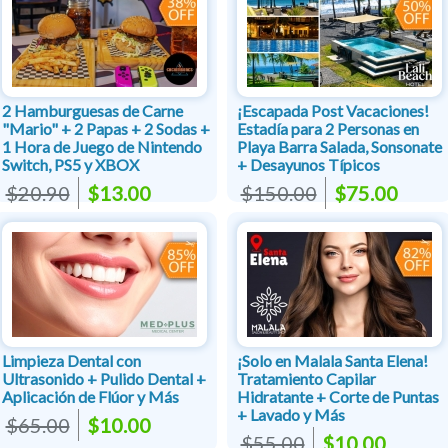
2 Hamburguesas de Carne
¡Escapada Post Vacaciones!
"Mario" + 2 Papas + 2 Sodas +
Estadía para 2 Personas en
1 Hora de Juego de Nintendo
Playa Barra Salada, Sonsonate
Switch, PS5 y XBOX
+ Desayunos Típicos
$20.90
$13.00
$150.00
$75.00
Limpieza Dental con
¡Solo en Malala Santa Elena!
Ultrasonido + Pulido Dental +
Tratamiento Capilar
Aplicación de Flúor y Más
Hidratante + Corte de Puntas
+ Lavado y Más
$65.00
$10.00
$55.00
$10.00