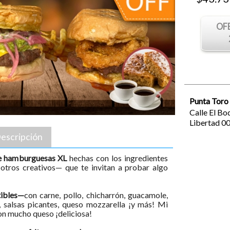
OF
Punta Toro
Calle El Bo
Libertad
0
escripción
de hamburguesas XL
hechas con los ingredientes
 otros creativos— que te invitan a probar algo
tibles—
con carne, pollo, chicharrón, guacamole,
a, salsas picantes, queso mozzarella ¡y más! Mi
Con mucho queso ¡deliciosa!