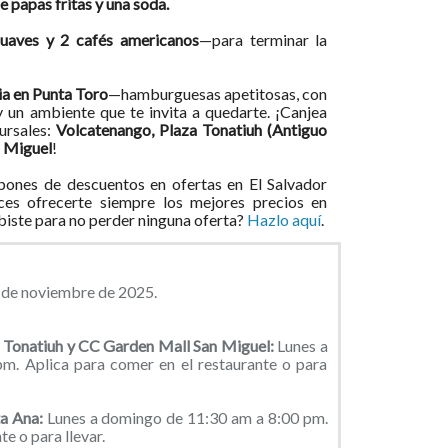
 papas fritas y una soda.
suaves y 2 cafés americanos
—para terminar la
ria en Punta Toro
—hamburguesas apetitosas, con
 un ambiente que te invita a quedarte. ¡Canjea
ursales:
Volcatenango, Plaza Tonatiuh (Antiguo
n Miguel
!
ones de descuentos en ofertas en El Salvador
ces ofrecerte siempre los mejores precios en
ibiste para no perder ninguna oferta?
Hazlo aquí
.
2 de noviembre de 2025.
a Tonatiuh y CC Garden Mall San Miguel:
Lunes a
. Aplica para comer en el restaurante o para
ta Ana:
Lunes a domingo de 11:30 am a 8:00 pm.
e o para llevar.