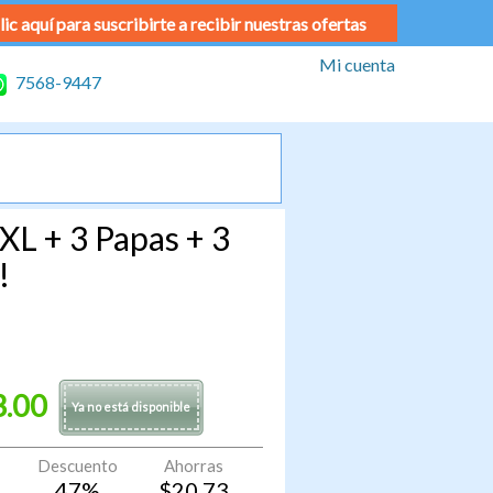
lic aquí para suscribirte a recibir nuestras ofertas
Mi cuenta
7568-9447
XL + 3 Papas + 3
!
3.00
Ya no está disponible
Descuento
Ahorras
47
%
$
20.73