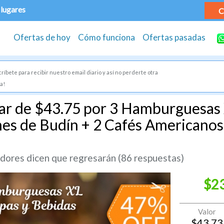
 lugares
C
Ofertas de hoy
Cómo funciona
Ofertas pasadas
ríbete para recibir nuestro email diario y así no perderte otra
a!
ar de $43.75 por 3 Hamburguesas 
nes de Budín + 2 Cafés Americanos
ores dicen que regresarán (86 respuestas)
$2
Valor
$
43.73