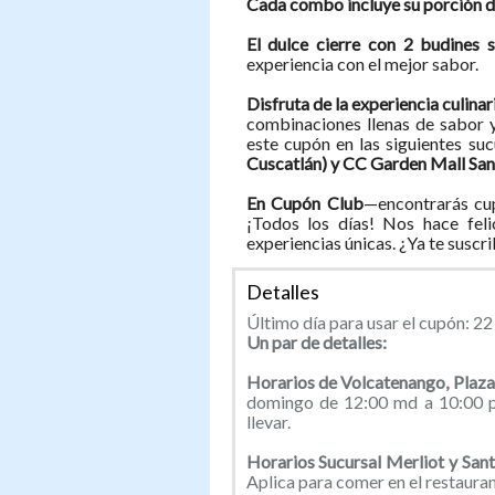
Cada combo incluye su porción de
El dulce cierre con 2 budines 
experiencia con el mejor sabor.
Disfruta de la experiencia culina
combinaciones llenas de sabor y
este cupón en las siguientes suc
Cuscatlán) y CC Garden Mall Sa
En Cupón Club
—encontrarás cup
¡Todos los días! Nos hace feli
experiencias únicas. ¿Ya te suscr
Detalles
Último día para usar el cupón: 2
Un par de detalles:
Horarios de Volcatenango, Plaz
domingo de 12:00 md a 10:00 pm
llevar.
Horarios Sucursal Merliot y San
Aplica para comer en el restaurant