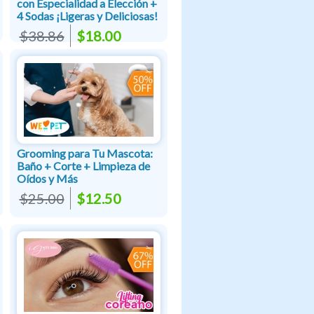
con Especialidad a Elección +
4 Sodas ¡Ligeras y Deliciosas!
$38.86
$18.00
Grooming para Tu Mascota:
Baño + Corte + Limpieza de
Oídos y Más
$25.00
$12.50