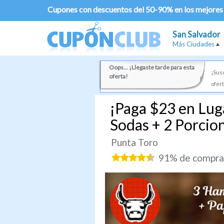
Cupones con descuentos del 50-90% en los mejores
San Salvador
Más Ciudades
Oops... ¡Llegaste tarde para esta
¡Susc
oferta!
ofert
¡Paga $23 en Lug
Sodas + 2 Porcio
Punta Toro
91% de comprad