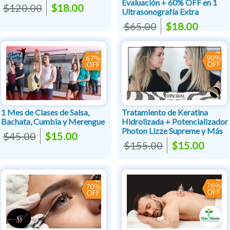
Evaluación + 60% OFF en 1
$120.00
$18.00
Ultrasonografía Extra
$65.00
$18.00
1 Mes de Clases de Salsa,
Tratamiento de Keratina
Bachata, Cumbia y Merengue
Hidrolizada + Potencializador
Photon Lizze Supreme y Más
$45.00
$15.00
$155.00
$15.00