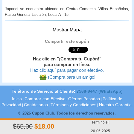
Japandi se encuentra ubicado en Centro Comercial Villas Españolas,
Paseo General Escalón, Local A - 15.
Mostrar Mapa
Compartir este cupón
Haz clic en "¡Compra tu Cupón!"
para comprar en línea.
Haz clic aquí para pagar con efectivo.
¡Compra para un amigo!
Teléfono de Servicio al Cliente:
7568-9447 (WhatsApp)
Inicio
Comprar con Efectivo
Ofertas Pasadas
Política de
|
|
|
Privacidad
Contáctanos
Términos y Condiciones
Nuestra Garantia.
|
|
|
© 2026 Cupón Club. Todos los derechos reservados.
Terminó el:
$65.00
$18.00
20-06-2025