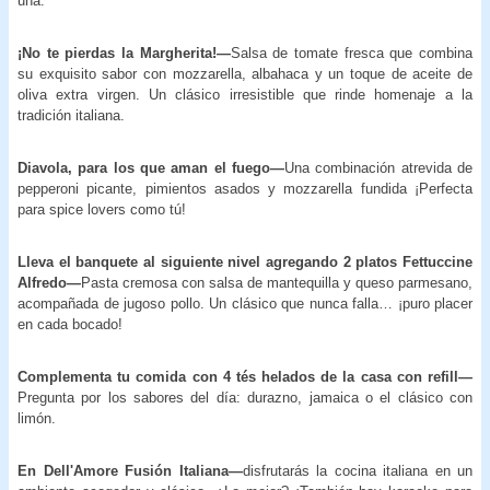
una:
¡No te pierdas la Margherita!—
Salsa de tomate fresca que combina
su exquisito sabor con mozzarella, albahaca y un toque de aceite de
oliva extra virgen. Un clásico irresistible que rinde homenaje a la
tradición italiana.
Diavola, para los que aman el fuego—
Una combinación atrevida de
pepperoni picante, pimientos asados y mozzarella fundida ¡Perfecta
para spice lovers como tú!
Lleva el banquete al siguiente nivel agregando 2 platos Fettuccine
Alfredo—
Pasta
cremosa con salsa de mantequilla y queso parmesano,
acompañada de jugoso pollo. Un clásico que nunca falla… ¡puro placer
en cada bocado!
Complementa tu comida con 4 tés helados de la casa con refill—
Pregunta por los sabores del día: durazno, jamaica o el clásico con
limón.
En Dell'Amore Fusión Italiana—
disfrutarás la
cocina italiana en un