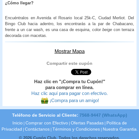
¿Cómo llegar?
Encuéntralos en Avenida el Rosario local 25k-C, Ciudad Merliot. Del
Bingo Club hacia adentro, los encontrarás a la par de Chabacano,
frente a un car wash, es una casa de esquina, color
beige
con terraza
decorada con macetas.
Mostrar Mapa
Compartir este cupón
Haz clic en "¡Compra tu Cupón!"
para comprar en línea.
Haz clic aquí para pagar con efectivo.
¡Compra para un amigo!
Teléfono de Servicio al Cliente:
7568-9447 (WhatsApp)
Inicio
Comprar con Efectivo
Ofertas Pasadas
Política de
|
|
|
Privacidad
Contáctanos
Términos y Condiciones
Nuestra Garantia.
|
|
|
© 2026 Cupón Club. Todos los derechos reservados.