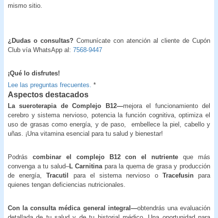
mismo sitio.
¿Dudas o consultas?
Comunícate con atención al cliente de Cupón
Club vía WhatsApp al:
7568-9447
¡Qué lo disfrutes!
Lee las preguntas frecuentes.
*
Aspectos destacados
La sueroterapia de Complejo B12—
mejora el funcionamiento del
cerebro y sistema nervioso, potencia la función cognitiva, optimiza el
uso de grasas como energía, y de paso, embellece la piel, cabello y
uñas. ¡Una vitamina esencial para tu salud y bienestar!
Podrás
combinar el complejo B12 con el nutriente
que más
convenga a tu salud–
L Carnitina
para la quema de grasa y producción
de energía,
Tracutil
para el sistema nervioso
o
Tracefusin
para
quienes tengan deficiencias nutricionales.
Con la consulta médica general integral—
obtendrás una evaluación
detallada de tu salud y de tu historial médico. Una oportunidad para