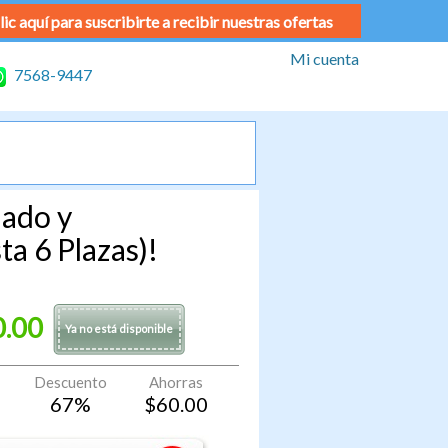
lic aquí para suscribirte a recibir nuestras ofertas
Mi cuenta
7568-9447
hado y
a 6 Plazas)!
0.00
Ya no está disponible
Descuento
Ahorras
67
%
$
60.00