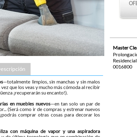
OF
Master Cle
Prolongaci
Residencia
0016800
escripción
os
—totalmente limpios, sin manchas y sin malos
a vez que los veas y mucho más cómoda al recibir
güenza ¡recuperarán su encanto!).
arías en muebles nuevos
—en tan solo un par de
r... (Será como ir de compras y estrenar nuevos
a ¡podrás comprar otras cosas para decorar los
aliza con máquina de vapor y una aspiradora
y de última tecnología que en combinación de