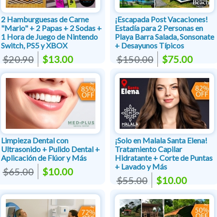
2 Hamburguesas de Carne
¡Escapada Post Vacaciones!
"Mario" + 2 Papas + 2 Sodas +
Estadía para 2 Personas en
1 Hora de Juego de Nintendo
Playa Barra Salada, Sonsonate
Switch, PS5 y XBOX
+ Desayunos Típicos
$20.90
$13.00
$150.00
$75.00
Limpieza Dental con
¡Solo en Malala Santa Elena!
Ultrasonido + Pulido Dental +
Tratamiento Capilar
Aplicación de Flúor y Más
Hidratante + Corte de Puntas
+ Lavado y Más
$65.00
$10.00
$55.00
$10.00