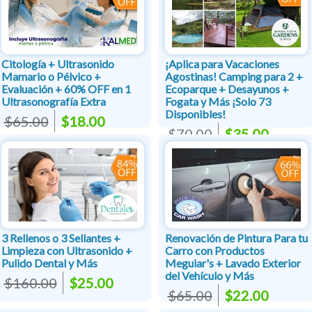
Citología + Ultrasonido
¡Aplica para Vacaciones
Mamario o Pélvico +
Agostinas! Camping para 2 +
Evaluación + 60% OFF en 1
Ecoparque + Desayunos +
Ultrasonografía Extra
Fogata y Más ¡Solo 73
Disponibles!
$65.00
$18.00
$70.00
$35.00
3 Rellenos o 3 Sellantes +
Renovación de Pintura Para tu
Limpieza con Ultrasonido +
Carro con Productos
Pulido Dental y Más
Meguiar's + Lavado Exterior
del Vehículo y Más
$160.00
$25.00
$65.00
$22.00