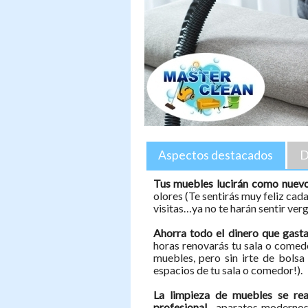
Aspectos destacados
D
Tus muebles lucirán como nuev
olores (Te sentirás muy feliz cad
visitas…ya no te harán sentir ver
Ahorra todo el dinero que gast
horas renovarás tu sala o comedo
muebles, pero sin irte de bols
espacios de tu sala o comedor!).
La limpieza de muebles se re
profesional
—aparatos modernos 