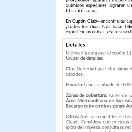
químicos especiales lograran un
fibra ni el color.
En Cupón Club
—encontrarás cup
¡Todos los días! Nos hace feli
experiencias únicas. ¿Ya te suscr
Detalles
Último día para usar el cupón: 1
Un par de detalles:
Cita
: Deberás hacer cita llaman
sábados.
Horario
: Lunes a sábado de 8:00 
Zonas de cobertura:
Antes de co
Área Metropolitana de San Salv
Recargo extra en otras zonas: A
Otros:
Aplica en muebles de tela
Clean). Considera que en casos 
extra de limpieza, consulta su re