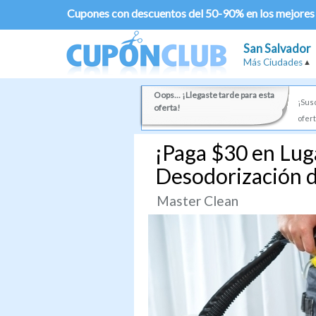
Cupones con descuentos del 50-90% en los mejores
San Salvador
Más Ciudades
Oops... ¡Llegaste tarde para esta
¡Susc
oferta!
ofert
¡Paga $30 en Lug
Desodorización d
Master Clean