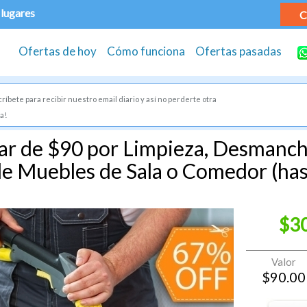
 lugares
C
Ofertas de hoy
Cómo funciona
Ofertas pasadas
ríbete para recibir nuestro email diario y así no perderte otra
a!
ar de $90 por Limpieza, Desmanc
e Muebles de Sala o Comedor (hast
$3
Valor
$
90.00