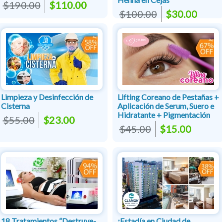
$190.00
$110.00
$100.00
$30.00
Limpieza y Desinfección de
Lifting Coreano de Pestañas +
Cisterna
Aplicación de Serum, Suero e
Hidratante + Pigmentación
$55.00
$23.00
$45.00
$15.00
18 Tratamientos “Destruye-
¡Estadía en Ciudad de